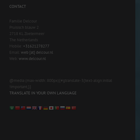
CONTACT
Familie Delcour
Pruisisch blauw 2
2718 KL Zoetermeer
The Netherlands
Mobile:
+31621278277
Email:
web [at] delcour.nl
Web:
www.delcour.nl
@media (max-width: 800px){#gtranslate-3{text-align:initial
!important;}}
TRANSLATE IN YOUR OWN LANGUAGE