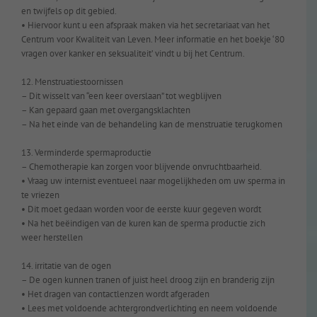
en twijfels op dit gebied.
• Hiervoor kunt u een afspraak maken via het secretariaat van het
Centrum voor Kwaliteit van Leven. Meer informatie en het boekje ‘80
vragen over kanker en seksualiteit’ vindt u bij het Centrum.
12. Menstruatiestoornissen
– Dit wisselt van “een keer overslaan” tot wegblijven
– Kan gepaard gaan met overgangsklachten
– Na het einde van de behandeling kan de menstruatie terugkomen
13. Verminderde spermaproductie
– Chemotherapie kan zorgen voor blijvende onvruchtbaarheid.
• Vraag uw internist eventueel naar mogelijkheden om uw sperma in
te vriezen
• Dit moet gedaan worden voor de eerste kuur gegeven wordt
• Na het beëindigen van de kuren kan de sperma productie zich
weer herstellen
14. irritatie van de ogen
– De ogen kunnen tranen of juist heel droog zijn en branderig zijn
• Het dragen van contactlenzen wordt afgeraden
• Lees met voldoende achtergrondverlichting en neem voldoende