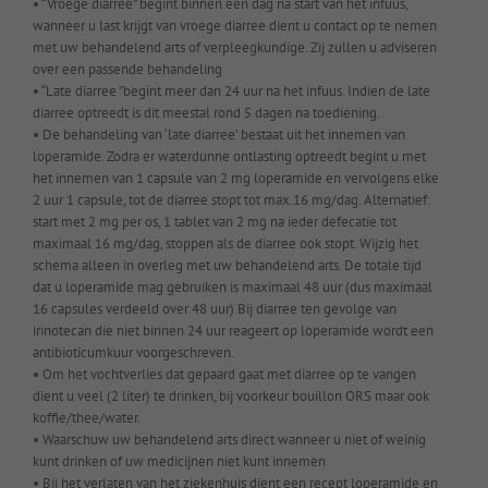
• “Vroege diarree” begint binnen een dag na start van het infuus,
wanneer u last krijgt van vroege diarree dient u contact op te nemen
met uw behandelend arts of verpleegkundige. Zij zullen u adviseren
over een passende behandeling
• “Late diarree ”begint meer dan 24 uur na het infuus. Indien de late
diarree optreedt is dit meestal rond 5 dagen na toediening.
• De behandeling van ‘late diarree’ bestaat uit het innemen van
loperamide. Zodra er waterdunne ontlasting optreedt begint u met
het innemen van 1 capsule van 2 mg loperamide en vervolgens elke
2 uur 1 capsule, tot de diarree stopt tot max.16 mg/dag. Alternatief:
start met 2 mg per os, 1 tablet van 2 mg na ieder defecatie tot
maximaal 16 mg/dag, stoppen als de diarree ook stopt. Wijzig het
schema alleen in overleg met uw behandelend arts. De totale tijd
dat u loperamide mag gebruiken is maximaal 48 uur (dus maximaal
16 capsules verdeeld over 48 uur) Bij diarree ten gevolge van
irinotecan die niet binnen 24 uur reageert op loperamide wordt een
antibioticumkuur voorgeschreven.
• Om het vochtverlies dat gepaard gaat met diarree op te vangen
dient u veel (2 liter) te drinken, bij voorkeur bouillon ORS maar ook
koffie/thee/water.
• Waarschuw uw behandelend arts direct wanneer u niet of weinig
kunt drinken of uw medicijnen niet kunt innemen
• Bij het verlaten van het ziekenhuis dient een recept loperamide en