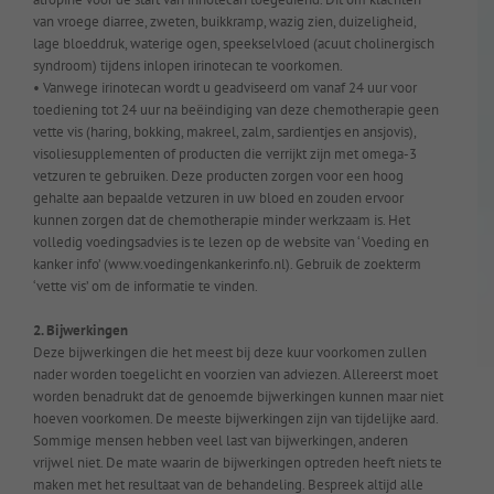
van vroege diarree, zweten, buikkramp, wazig zien, duizeligheid,
lage bloeddruk, waterige ogen, speekselvloed (acuut cholinergisch
syndroom) tijdens inlopen irinotecan te voorkomen.
• Vanwege irinotecan wordt u geadviseerd om vanaf 24 uur voor
toediening tot 24 uur na beëindiging van deze chemotherapie geen
vette vis (haring, bokking, makreel, zalm, sardientjes en ansjovis),
visoliesupplementen of producten die verrijkt zijn met omega-3
vetzuren te gebruiken. Deze producten zorgen voor een hoog
gehalte aan bepaalde vetzuren in uw bloed en zouden ervoor
kunnen zorgen dat de chemotherapie minder werkzaam is. Het
volledig voedingsadvies is te lezen op de website van ‘Voeding en
kanker info’ (www.voedingenkankerinfo.nl). Gebruik de zoekterm
‘vette vis’ om de informatie te vinden.
2. Bijwerkingen
Deze bijwerkingen die het meest bij deze kuur voorkomen zullen
nader worden toegelicht en voorzien van adviezen. Allereerst moet
worden benadrukt dat de genoemde bijwerkingen kunnen maar niet
hoeven voorkomen. De meeste bijwerkingen zijn van tijdelijke aard.
Sommige mensen hebben veel last van bijwerkingen, anderen
vrijwel niet. De mate waarin de bijwerkingen optreden heeft niets te
maken met het resultaat van de behandeling. Bespreek altijd alle