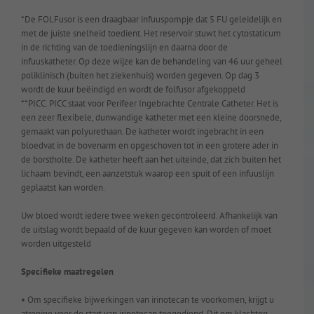
*De FOLFusor is een draagbaar infuuspompje dat 5 FU geleidelijk en
met de juiste snelheid toedient. Het reservoir stuwt het cytostaticum
in de richting van de toedieningslijn en daarna door de
infuuskatheter. Op deze wijze kan de behandeling van 46 uur geheel
poliklinisch (buiten het ziekenhuis) worden gegeven. Op dag 3
wordt de kuur beëindigd en wordt de folfusor afgekoppeld
**PICC. PICC staat voor Perifeer Ingebrachte Centrale Catheter. Het is
een zeer flexibele, dunwandige katheter met een kleine doorsnede,
gemaakt van polyurethaan. De katheter wordt ingebracht in een
bloedvat in de bovenarm en opgeschoven tot in een grotere ader in
de borstholte. De katheter heeft aan het uiteinde, dat zich buiten het
lichaam bevindt, een aanzetstuk waarop een spuit of een infuuslijn
geplaatst kan worden.
Uw bloed wordt iedere twee weken gecontroleerd. Afhankelijk van
de uitslag wordt bepaald of de kuur gegeven kan worden of moet
worden uitgesteld
Specifieke maatregelen
• Om specifieke bijwerkingen van irinotecan te voorkomen, krijgt u
atropine voor de start van irinotecan toegediend. Dit om klachten