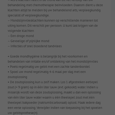
behandeling met chemotherapie beïnvloeden. Daarom dient u deze
klachten altijd te melden bij uw behandelend arts, verpleegkundig
specialist of verpleegkundige.
– Mondslijmvliesklachten kunnen op verschillende manieren tot
uiting komen. Dit verschilt per persoon. U kunt last krijgen van de
volgende klachten
– Een droge mond
– Gevoelige of pijnlijke mond
– Infecties of snel bloedend tandvlees
• Goede mondhygiëne is belangrijk bij het voorkomen en
behandelen van irritatie en/of ontsteking van het mondslijmvlies
• Poets regelmatig uw gebit met een zachte tandenborstel
• Spoel uw mond regelmatig 4-6 maal per dag met een
zoutoplossing
• De zoutoplossing kun u zelf maken. Los 1 afgestreken eetlepel
zout (= 9 gram) op in één liter lauw (evt. gekookt) water. Indien u
misselijk wordt van deze zoutoplossing, maakt u dan een oplossing
van één liter lauw water waarin u één theelepel zout met één
theelepel bakpoeder (natriumbicarbonaat) oplost. Maak iedere dag
een verse oplossing. Verwijder indien van toepassing bij het spoelen
uw gebitsprothese(n).