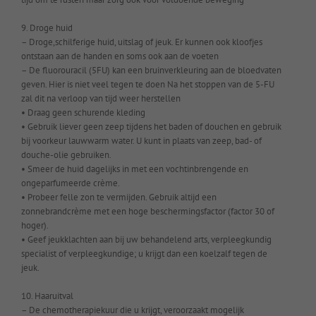
9. Droge huid
– Droge,schilferige huid, uitslag of jeuk. Er kunnen ook kloofjes
ontstaan aan de handen en soms ook aan de voeten
– De fluorouracil (5FU) kan een bruinverkleuring aan de bloedvaten
geven. Hier is niet veel tegen te doen Na het stoppen van de 5-FU
zal dit na verloop van tijd weer herstellen
• Draag geen schurende kleding
• Gebruik liever geen zeep tijdens het baden of douchen en gebruik
bij voorkeur lauwwarm water. U kunt in plaats van zeep, bad- of
douche-olie gebruiken.
• Smeer de huid dagelijks in met een vochtinbrengende en
ongeparfumeerde crème.
• Probeer felle zon te vermijden. Gebruik altijd een
zonnebrandcrème met een hoge beschermingsfactor (factor 30 of
hoger).
• Geef jeukklachten aan bij uw behandelend arts, verpleegkundig
specialist of verpleegkundige; u krijgt dan een koelzalf tegen de
jeuk.
10. Haaruitval
– De chemotherapiekuur die u krijgt, veroorzaakt mogelijk