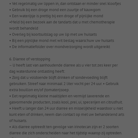
• Vet regelmatig uw lippen in, dan ontstaan er minder snel kloofjes
• Gebruik bij een droge mond een zuurtje of kauwgom
• Een waterijsje is prettig bij een droge of pijnlijke mond
•Meld bij een bezoek aan de tandarts dat u met chemotherapie
wordt behandeld
• Overleg bij koortsuitslag op uw lip met uw huisarts
• Bij een pijnlijke mond met wit beslag waarschuw uw huisarts
• De informatiefolder over mondverzorging wordt uitgereikt
6. Diarree of verstopping
– U heeft last van aanhoudende diarree als u vier tot zes keer per
dag waterdunne ontlasting heeft:
• Zorg dat u voldoende blijft drinken of sondevoeding blijft
gebruiken. Streef naar minimaal 2 liter vocht per 24 uur. • Gebruik
extra bouillon en/of (tomaten)soep.
• Eet regelmatig kleine maaltijden en vermijd laxerende en
gasvormende producten, zoals kool, prei, ui, specerijen en citrusfruit.
• Heeft u langer dan 24 uur diarree en misselijkheid waardoor u niet
kunt eten of drinken, neem dan contact op met uw behandelend arts
of huisarts.
• Als diarree optreedt ten gevolge van irinotecan zijn er 2 soorten
diarree die zich onderscheiden naar het tijdstip waarop zij optreden.