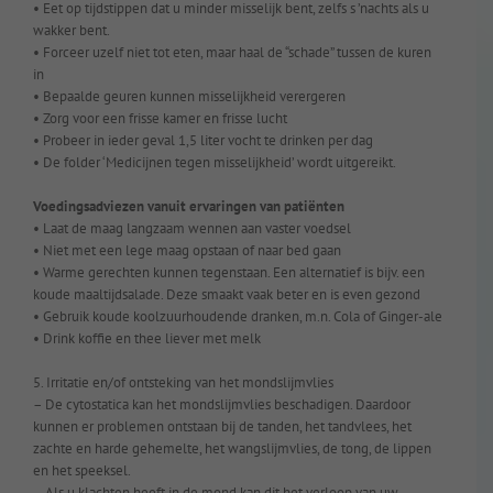
• Eet op tijdstippen dat u minder misselijk bent, zelfs s ’nachts als u
wakker bent.
• Forceer uzelf niet tot eten, maar haal de “schade” tussen de kuren
in
• Bepaalde geuren kunnen misselijkheid verergeren
• Zorg voor een frisse kamer en frisse lucht
• Probeer in ieder geval 1,5 liter vocht te drinken per dag
• De folder ‘Medicijnen tegen misselijkheid’ wordt uitgereikt.
Voedingsadviezen vanuit ervaringen van patiënten
• Laat de maag langzaam wennen aan vaster voedsel
• Niet met een lege maag opstaan of naar bed gaan
• Warme gerechten kunnen tegenstaan. Een alternatief is bijv. een
koude maaltijdsalade. Deze smaakt vaak beter en is even gezond
• Gebruik koude koolzuurhoudende dranken, m.n. Cola of Ginger-ale
• Drink koffie en thee liever met melk
5. Irritatie en/of ontsteking van het mondslijmvlies
– De cytostatica kan het mondslijmvlies beschadigen. Daardoor
kunnen er problemen ontstaan bij de tanden, het tandvlees, het
zachte en harde gehemelte, het wangslijmvlies, de tong, de lippen
en het speeksel.
– Als u klachten heeft in de mond kan dit het verloop van uw