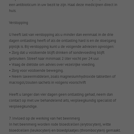
een antibioticum in uw bezit te zijn. Haal deze medicijnen direct in
huis.
Verstopping
U heeft last van verstopping als u minder dan eenmaal in de drie
dagen ontlasting heeft of als de ontlasting hard is en de stoelgang
pijnlijk is. Bij verstopping kunt u de volgende adviezen opvolgen:
• Zorg dat u voldoende blijft drinken of sondevoeding blijft
gebruiken. Streef naar minimaal 2 liter vocht per 24 uur.
• Vraag de diëtiste om advies over vezelrijke voeding.
• Zorg voor voldoende beweging.
• Neem laxeermiddelen, zoals magnesiumhydroxide tabletten of
macrogol/zouten sachets in volgens voorschrift
Heeft u langer dan vier dagen geen ontlasting gehad, neem dan
contact op met uw behandelend arts, verpleegkundig specialist of
verpleegkundige.
7. Invloed op de werking van het beenmerg
In het beenmerg worden rode bloedcellen (erytrocyten), witte
bloedcellen (leukocyten) en bloedplaatjes (thrombocyten) gemaakt.