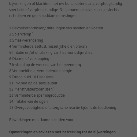
bijwerkingen of klachten met uw behandelend arts, verpleegkundig
specialist of verpleegkundige. De genoemde adviezen zijn slechts
richtlijnen en geen pasklare oplossingen.
1 Gevoelsstoornissen/ tintelingen van handen en voeten
2 Spierkramp ̽
3 Smaakverandering
4 Verminderde eetlust, misselijkheid en braken
5 Irritatie en/of ontsteking van het mondslijmvlies
6 Diarree of verstopping
7 Invloed op de werking van het beenmerg
8 Vermoeidheid, verminderde energie
9 Droge huid 10 Haaruitval
11 Invloed op de seksualiteit
12 Menstruatiestoornissen ̽
13 Verminderde spermaproductie
14 Irritatie van de ogen
15 Overgevoeligheid of allergische reactie tijdens de toediening
Bijwerkingen met ̽ komen zelden voor.
Opmerkingen en adviezen met betrekking tot de bijwerkingen