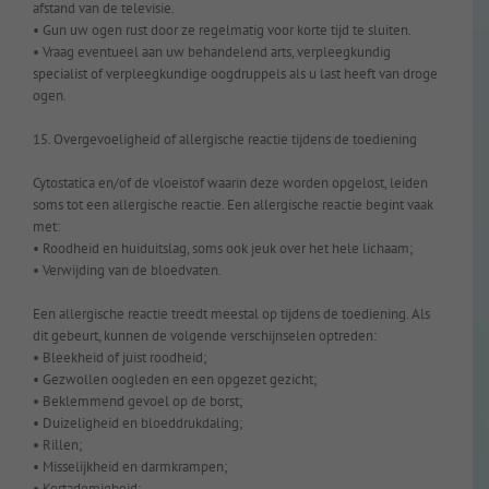
afstand van de televisie.
• Gun uw ogen rust door ze regelmatig voor korte tijd te sluiten.
• Vraag eventueel aan uw behandelend arts, verpleegkundig
specialist of verpleegkundige oogdruppels als u last heeft van droge
ogen.
15. Overgevoeligheid of allergische reactie tijdens de toediening
Cytostatica en/of de vloeistof waarin deze worden opgelost, leiden
soms tot een allergische reactie. Een allergische reactie begint vaak
met:
• Roodheid en huiduitslag, soms ook jeuk over het hele lichaam;
• Verwijding van de bloedvaten.
Een allergische reactie treedt meestal op tijdens de toediening. Als
dit gebeurt, kunnen de volgende verschijnselen optreden:
• Bleekheid of juist roodheid;
• Gezwollen oogleden en een opgezet gezicht;
• Beklemmend gevoel op de borst;
• Duizeligheid en bloeddrukdaling;
• Rillen;
• Misselijkheid en darmkrampen;
• Kortademigheid;