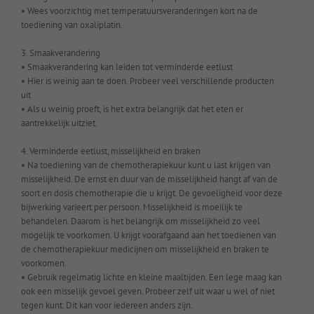
• Wees voorzichtig met temperatuursveranderingen kort na de
toediening van oxaliplatin.
3. Smaakverandering
• Smaakverandering kan leiden tot verminderde eetlust
• Hier is weinig aan te doen. Probeer veel verschillende producten
uit
• Als u weinig proeft, is het extra belangrijk dat het eten er
aantrekkelijk uitziet.
4. Verminderde eetlust, misselijkheid en braken
• Na toediening van de chemotherapiekuur kunt u last krijgen van
misselijkheid. De ernst en duur van de misselijkheid hangt af van de
soort en dosis chemotherapie die u krijgt. De gevoeligheid voor deze
bijwerking varieert per persoon. Misselijkheid is moeilijk te
behandelen. Daarom is het belangrijk om misselijkheid zo veel
mogelijk te voorkomen. U krijgt voorafgaand aan het toedienen van
de chemotherapiekuur medicijnen om misselijkheid en braken te
voorkomen.
• Gebruik regelmatig lichte en kleine maaltijden. Een lege maag kan
ook een misselijk gevoel geven. Probeer zelf uit waar u wel of niet
tegen kunt. Dit kan voor iedereen anders zijn.