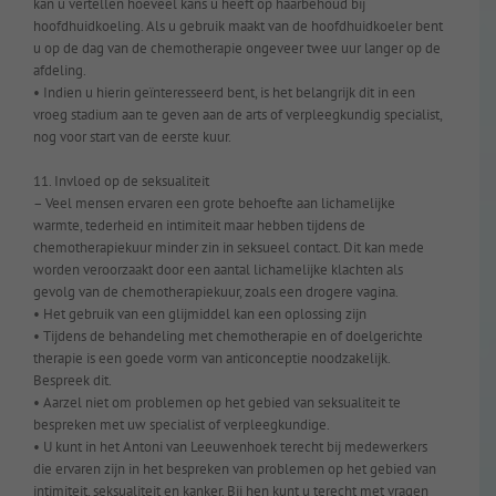
kan u vertellen hoeveel kans u heeft op haarbehoud bij
hoofdhuidkoeling. Als u gebruik maakt van de hoofdhuidkoeler bent
u op de dag van de chemotherapie ongeveer twee uur langer op de
afdeling.
• Indien u hierin geïnteresseerd bent, is het belangrijk dit in een
vroeg stadium aan te geven aan de arts of verpleegkundig specialist,
nog voor start van de eerste kuur.
11. Invloed op de seksualiteit
– Veel mensen ervaren een grote behoefte aan lichamelijke
warmte, tederheid en intimiteit maar hebben tijdens de
chemotherapiekuur minder zin in seksueel contact. Dit kan mede
worden veroorzaakt door een aantal lichamelijke klachten als
gevolg van de chemotherapiekuur, zoals een drogere vagina.
• Het gebruik van een glijmiddel kan een oplossing zijn
• Tijdens de behandeling met chemotherapie en of doelgerichte
therapie is een goede vorm van anticonceptie noodzakelijk.
Bespreek dit.
• Aarzel niet om problemen op het gebied van seksualiteit te
bespreken met uw specialist of verpleegkundige.
• U kunt in het Antoni van Leeuwenhoek terecht bij medewerkers
die ervaren zijn in het bespreken van problemen op het gebied van
intimiteit, seksualiteit en kanker. Bij hen kunt u terecht met vragen