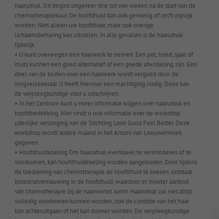
haaruitval. Dit begint ongeveer drie tot vier weken na de start van de
chemotherapiekuur. De hoofdhuid kan ook gevoelig of zelfs pijnlijk
worden. Niet alleen uw hoofdhaar, maar ook overige
lichaamsbeharing kan uitvallen. In alle gevallen is de haaruitval
tijdelijk.
• U kunt overwegen een haarwerk te nemen. Een pet, hoed, sjaal of
muts kunnen een goed alternatief of een goede afwisseling zijn. Een
deel van de kosten voor een haarwerk wordt vergoed door de
zorgverzekeraar. U heeft hiervoor een machtiging nodig. Deze kan
de verpleegkundige voor u uitschrijven.
• In het Centrum kunt u meer informatie krijgen over haaruitval en
hoofdbedekking. Hier vindt u ook informatie over de workshop
uiterlijke verzorging van de Stichting Look Good Feel Better. Deze
workshop wordt iedere maand in het Antoni van Leeuwenhoek
gegeven.
• Hoofdhuidkoeling Om haaruitval eventueel te verminderen of te
voorkomen, kan hoofdhuidkoeling worden aangeboden. Door tijdens
de toediening van chemotherapie de hoofdhuid te koelen, ontstaat
bloedvatvernauwing in de hoofdhuid, waardoor er minder aanbod
van chemotherapie bij de haarwortel komt. Haaruitval zal niet altijd
volledig voorkomen kunnen worden, ook de conditie van het haar
kan achteruitgaan of het kan dunner worden. De verpleegkundige