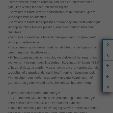
Chemotherapie remt de aanmaak van deze cellen, waardoor er
tijdelijk te weinig bloedcellen aanwezig zijn.
– Verminderd aantal witte bloedlichaampjes (leucocyten) geeft
verhoogde kans op infecties
– Verminderd aantal bloedplaatjes (thrombocyten) geeft verhoogde
kans op spontane blauwe plekken, een bloedneus en bloedend
tandvlees
– Verminderd aantal rode bloedlichaampjes (erythrocyten) geeft
kans op bloedarmoede
– Deze remming van de aanmaak van de bloedlichaampjes in het
beenmerg is van tijdelijke aard
• Bij het spontaan ontstaan van blauwe plekken of het regelmatig
voorkomen van een moeilijk te stelpen bloedneus, bij koorts >38.5
of het snel duizelig worden waarschuwt u uw arts, verpleegkundig
specialist , of dienstdoende arts in het Antoni van Leeuwenhoek
• In het algemeen heeft het gebruik van extra vitaminen en of
ijzertabletten geen invloed op het herstel van het beenmerg
8. Vermoeidheid, verminderde energie
– U zult merken dat u tijdens deze behandeling minder energie
heeft, sneller vermoeid raakt en emotioneel kunt zijn
• Houd hier rekening mee in uw dagelijks leven: neem voldoende
tijd om te rusten maar zorg ook voor voldoende beweging