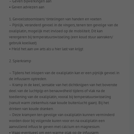
– Geven bijwerkingen aan
• Geven adviezen aan
1. Gevoelsstoornissen/ tintelingen van handen en voeten
– Pijnlijk, veranderd gevoel in de vingers, tenen ten gevolge van de
oxaliplatin, mogelijk met invloed op de mobiliteit. Dit kan
verergeren bij temperatuurswisseling (een koud stuur aanraken/
gebruik koelkast)
• Meld het aan uw arts als u hier last van krijgt
2. Spierkramp
– Tijdens het inlopen van de oxaliplatin kan er een pijnlijk gevoel in
de infuusarm optreden.
– Kramp in de keel, sensatie van het dichtknijpen van het bovenste
deel van de luchtpijp en benauwdheid tijdens of vlak na de
toediening van de oxaliplatin, vooral bij temperatuurswisseling
(vanuit warm ziekenhuis naar koude buitenlucht gaan). Bij het
drinken van koude dranken.
– Deze krampen ten gevolge van oxaliplatin kunnen verminderd
worden door bij volgende kuren voor en na oxaliplatin een
aanvullend infuus te geven met calcium en magnesium.
• Vraag eventueel om een warme plak op de infuusarm