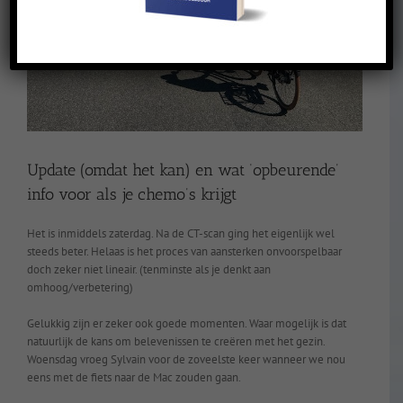
Update (omdat het kan) en wat ‘opbeurende’
info voor als je chemo’s krijgt
Het is inmiddels zaterdag. Na de CT-scan ging het eigenlijk wel
steeds beter. Helaas is het proces van aansterken onvoorspelbaar
doch zeker niet lineair. (tenminste als je denkt aan
omhoog/verbetering)
Gelukkig zijn er zeker ook goede momenten. Waar mogelijk is dat
natuurlijk de kans om belevenissen te creëren met het gezin.
Woensdag vroeg Sylvain voor de zoveelste keer wanneer we nou
eens met de fiets naar de Mac zouden gaan.