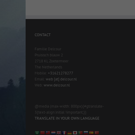
CONTACT
Familie Delcour
Pruisisch blauw 2
2718 KL Zoetermeer
The Netherlands
Mobile:
+31621278277
Email:
web [at] delcour.nl
Web:
www.delcour.nl
@media (max-width: 800px){#gtranslate-
3{text-align:initial !important;}}
TRANSLATE IN YOUR OWN LANGUAGE