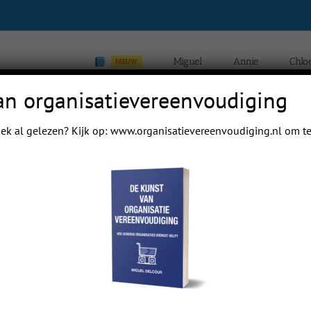
Miguel
Annie
Chlo
NIEUW
an organisatievereenvoudiging
ek al gelezen? Kijk op:
www.organisatievereenvoudiging.nl
om te
Home
Blogs van Chloé Yi
Previous
Next
 mail papa even.