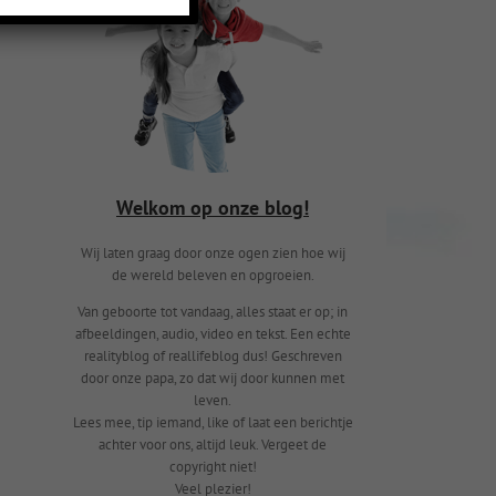
Welkom op onze blog!
Wij laten graag door onze ogen zien hoe wij
de wereld beleven en opgroeien.
Van geboorte tot vandaag, alles staat er op; in
afbeeldingen, audio, video en tekst. Een echte
realityblog of reallifeblog dus! Geschreven
door onze papa, zo dat wij door kunnen met
leven.
Lees mee, tip iemand, like of laat een berichtje
achter voor ons, altijd leuk. Vergeet de
copyright niet!
Veel plezier!