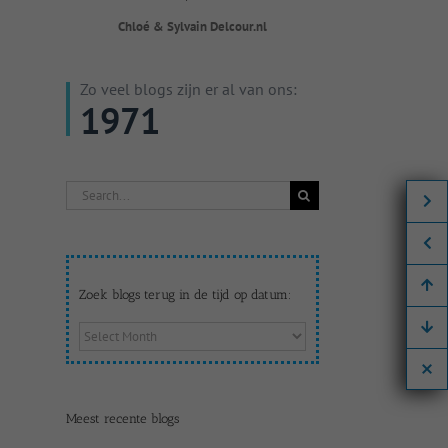
Chloé & Sylvain Delcour.nl
Zo veel blogs zijn er al van ons:
1971
Search
for:
Zoek blogs terug in de tijd op datum:
Zoek
blogs
terug
in
de
Meest recente blogs
tijd