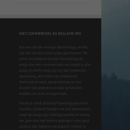
NIET-COMMERCIEEL EN RECLAME VRIJ
Als een van de weinige familieblogs, wordt
die van ons door onze papa geschreven. Tot
zover ons bekend is onze familieblog de
enige die niet-commercieel van opzet is. Alle
blogs en zelfs vlogs zijn vrij van (indirecte)
sponsoring, alle foto’s zijn onbewerkt
(behoudens tekst, samenstelling en het
blurren van anderen) en alle activiteiten
hebben we echt meegemaakt.
Mocht je merk of bedrijf toevallig genoemd
worden, achteraf houden we ons aanbevolen,
maar de blogs zijn volledig reallife en reality,
we gaan ons niet anders gedragen voor geld
(anders dan zakgeld van papa en mama ;o)