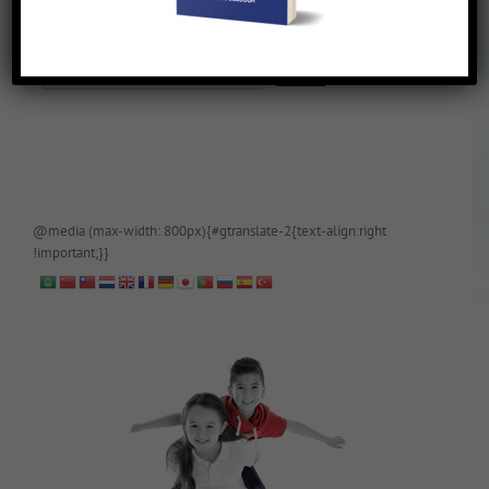
De blog is (tijdelijk) afgeschermd, als je toegang wilt, app of mail
papa even.
@media (max-width: 800px){#gtranslate-2{text-align:right
!important;}}