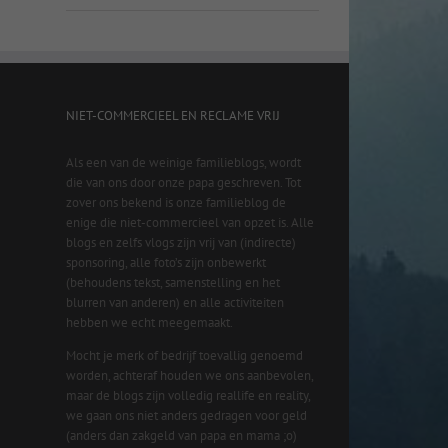
NIET-COMMERCIEEL EN RECLAME VRIJ
Als een van de weinige familieblogs, wordt
die van ons door onze papa geschreven. Tot
zover ons bekend is onze familieblog de
enige die niet-commercieel van opzet is. Alle
blogs en zelfs vlogs zijn vrij van (indirecte)
sponsoring, alle foto’s zijn onbewerkt
(behoudens tekst, samenstelling en het
blurren van anderen) en alle activiteiten
hebben we echt meegemaakt.
Mocht je merk of bedrijf toevallig genoemd
worden, achteraf houden we ons aanbevolen,
maar de blogs zijn volledig reallife en reality,
we gaan ons niet anders gedragen voor geld
(anders dan zakgeld van papa en mama ;o)