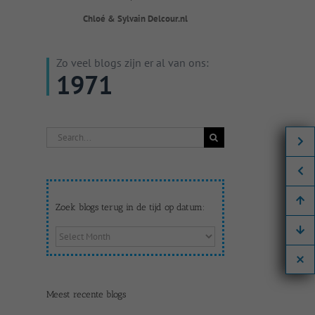
Chloé & Sylvain Delcour.nl
Zo veel blogs zijn er al van ons:
1971
Search
for:
Zoek blogs terug in de tijd op datum:
Zoek
blogs
terug
in
de
Meest recente blogs
tijd