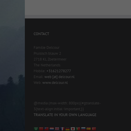
CONTACT
Familie Delcour
Pruisisch blauw 2
2718 KL Zoetermeer
The Netherlands
Mobile:
+31621278277
Email:
web [at] delcour.nl
Web:
www.delcour.nl
@media (max-width: 800px){#gtranslate-
3{text-align:initial !important;}}
TRANSLATE IN YOUR OWN LANGUAGE