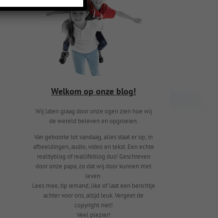
Welkom op onze blog!
Wij laten graag door onze ogen zien hoe wij
de wereld beleven en opgroeien.
Van geboorte tot vandaag, alles staat er op; in
afbeeldingen, audio, video en tekst. Een echte
realityblog of reallifeblog dus! Geschreven
door onze papa, zo dat wij door kunnen met
leven.
Lees mee, tip iemand, like of laat een berichtje
achter voor ons, altijd leuk. Vergeet de
copyright niet!
Veel plezier!