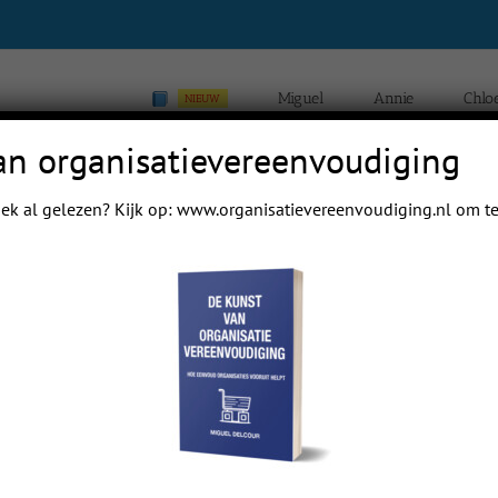
Miguel
Annie
Chlo
NIEUW
an organisatievereenvoudiging
ek al gelezen? Kijk op:
www.organisatievereenvoudiging.nl
om te
H
Previous
Next
 mail papa even.