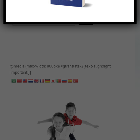
De blog is (tijdelijk) afgeschermd, als je toegang wilt, app of mail
papa even.
@media (max-width: 800px){#gtranslate-2{text-align:right
!important;}}