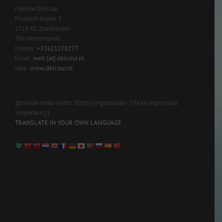
Familie Delcour
Pruisisch blauw 2
2718 KL Zoetermeer
The Netherlands
Mobile:
+31621278277
Email:
web [at] delcour.nl
Web:
www.delcour.nl
@media (max-width: 800px){#gtranslate-3{text-align:initial
!important;}}
TRANSLATE IN YOUR OWN LANGUAGE