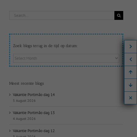
Search
for:
Zoek blogs terug in de tijd op datum:
Zoek
blogs
terug
in
de
Meest recente blogs
tijd
op
Vakantie Portimão dag 14
datum:
5 August 2026
Vakantie Portimão dag 13
4 August 2026
Vakantie Portimão dag 12
3 August 2026