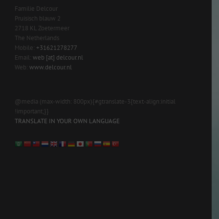
Familie Delcour
Pruisisch blauw 2
2718 KL Zoetermeer
The Netherlands
Mobile:
+31621278277
Email:
web [at] delcour.nl
Web:
www.delcour.nl
@media (max-width: 800px){#gtranslate-3{text-align:initial
!important;}}
TRANSLATE IN YOUR OWN LANGUAGE