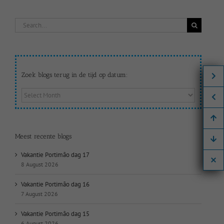
Search
for:
Zoek blogs terug in de tijd op datum:
Zoek
blogs
terug
in
de
Meest recente blogs
tijd
op
Vakantie Portimão dag 17
datum:
8 August 2026
Vakantie Portimão dag 16
7 August 2026
Vakantie Portimão dag 15
6 August 2026