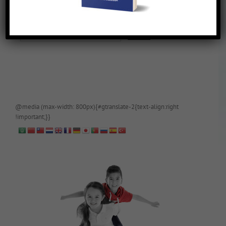
De blog is (tijdelijk) afgeschermd, als je toegang wilt, app of mail
papa even.
@media (max-width: 800px){#gtranslate-2{text-align:right
!important;}}