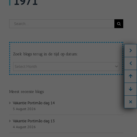
1971
Search
for:
Zoek blogs terug in de tijd op datum:
Zoek
blogs
terug
in
de
Meest recente blogs
tijd
op
Vakantie Portimão dag 14
datum:
5 August 2026
Vakantie Portimão dag 13
4 August 2026