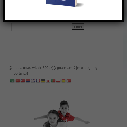
De blog is (tijdelijk) afgeschermd, als je toegang wilt, app of mail
papa even.
@media (max-width: 800px){#gtranslate-2{text-align:right
!important;}}