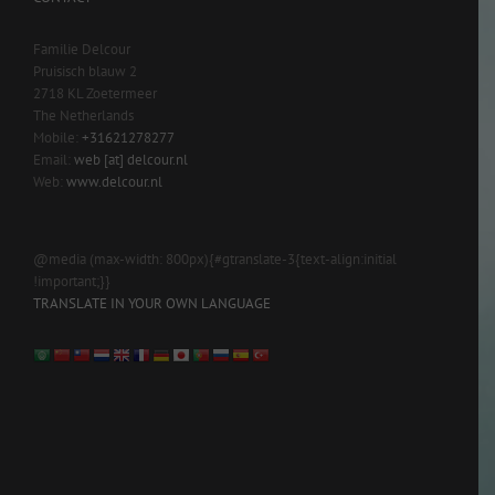
Familie Delcour
Pruisisch blauw 2
2718 KL Zoetermeer
The Netherlands
Mobile:
+31621278277
Email:
web [at] delcour.nl
Web:
www.delcour.nl
@media (max-width: 800px){#gtranslate-3{text-align:initial
!important;}}
TRANSLATE IN YOUR OWN LANGUAGE