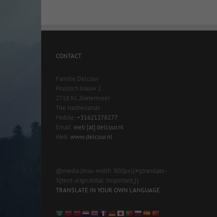
CONTACT
Familie Delcour
Pruisisch blauw 2
2718 KL Zoetermeer
The Netherlands
Mobile:
+31621278277
Email:
web [at] delcour.nl
Web:
www.delcour.nl
@media (max-width: 800px){#gtranslate-
3{text-align:initial !important;}}
TRANSLATE IN YOUR OWN LANGUAGE