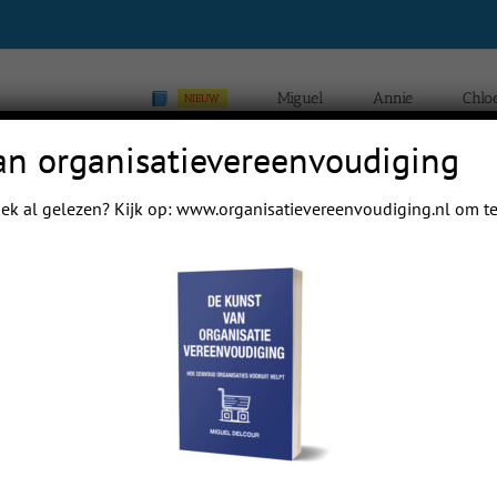
Miguel
Annie
Chlo
NIEUW
an organisatievereenvoudiging
ek al gelezen? Kijk op:
www.organisatievereenvoudiging.nl
om te
Home
Blogs van Chloé Yip
Previous
Next
 mail papa even.