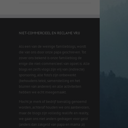
NIET-COMMERCIEEL EN RECLAME VRIJ
Als een van de weinige familieblogs, wordt
die van ons door onze papa geschreven. Tot
zover ons bekend is onze familieblog de
enige die niet-commercieel van opzet is. Alle
blogs en zelfs vlogs zijn vrij van (indirecte)
sponsoring, alle foto’s zijn onbewerkt
(behoudens tekst, samenstelling en het
blurren van anderen) en alle activiteiten
hebben we echt meegemaakt.
Mocht je merk of bedrijf toevallig genoemd
worden, achteraf houden we ons aanbevolen,
maar de blogs zijn volledig reallife en reality,
we gaan ons niet anders gedragen voor geld
(anders dan zakgeld van papa en mama ;o)