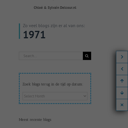
Chloé & Sylvain Delcour.nl
Zo veel blogs zijn er al van ons:
1971
Search
for:
Zoek blogs terug in de tijd op datum:
Zoek
blogs
terug
in
de
Meest recente blogs
tijd