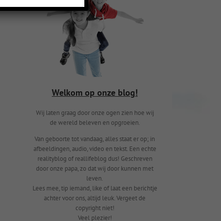
Welkom op onze blog!
Wij laten graag door onze ogen zien hoe wij
de wereld beleven en opgroeien.
Van geboorte tot vandaag, alles staat er op; in
afbeeldingen, audio, video en tekst. Een echte
realityblog of reallifeblog dus! Geschreven
door onze papa, zo dat wij door kunnen met
leven.
Lees mee, tip iemand, like of laat een berichtje
achter voor ons, altijd leuk. Vergeet de
copyright niet!
Veel plezier!