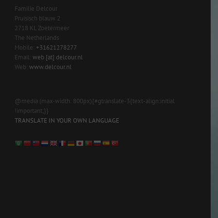
Familie Delcour
Pruisisch blauw 2
2718 KL Zoetermeer
The Netherlands
Mobile:
+31621278277
Email:
web [at] delcour.nl
Web:
www.delcour.nl
@media (max-width: 800px){#gtranslate-3{text-align:initial
!important;}}
TRANSLATE IN YOUR OWN LANGUAGE