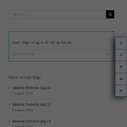
Search
for:
Zoek blogs terug in de tijd op datum:
Zoek
blogs
terug
in
de
Meest recente blogs
tijd
op
Vakantie Portimão dag 16
datum:
7 August 2026
Vakantie Portimão dag 15
6 August 2026
Vakantie Portimão dag 14
5 August 2026