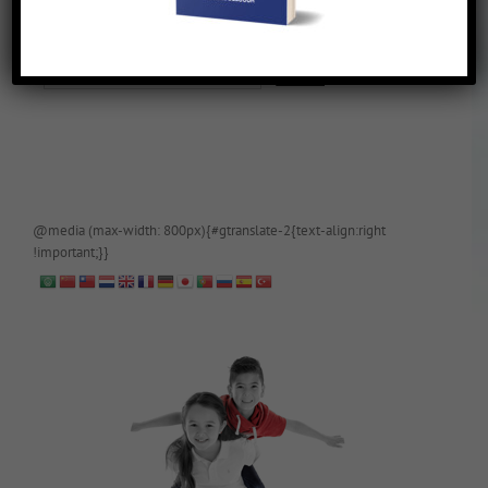
De blog is (tijdelijk) afgeschermd, als je toegang wilt, app of mail
papa even.
@media (max-width: 800px){#gtranslate-2{text-align:right
!important;}}