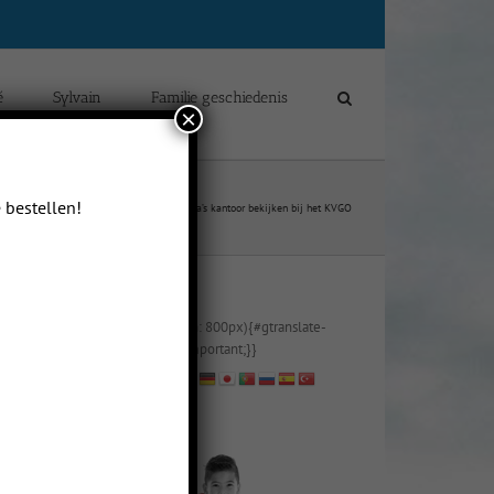
é
Sylvain
Familie geschiedenis
×
 bestellen!
Blogs van Sylvain Yip Man Delcour
Papa’s kantoor bekijken bij het KVGO
@media (max-width: 800px){#gtranslate-
2{text-align:right !important;}}