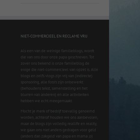
NIET-COMMERCIEEL EN RECLAME VRIJ
Als een van de weinige familieblogs, wordt
die van ons door onze papa geschreven. Tot
zover ons bekend is onze familieblog de
enige die niet-commercieel van opzet is. Alle
blogs en zelfs vlogs zijn vrij van (indirecte)
sponsoring, alle foto’s zijn onbewerkt
(behoudens tekst, samenstelling en het
blurren van anderen) en alle activiteiten
hebben we echt meegemaakt.
Mocht je merk of bedrijf toevallig genoemd
worden, achteraf houden we ons aanbevolen,
maar de blogs zijn volledig reallife en reality,
we gaan ons niet anders gedragen voor geld
(anders dan zakgeld van papa en mama ;o)