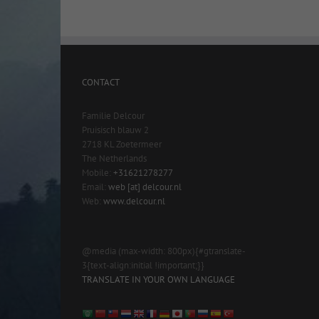
CONTACT
Familie Delcour
Pruisisch blauw 2
2718 KL Zoetermeer
The Netherlands
Mobile:
+31621278277
Email:
web [at] delcour.nl
Web:
www.delcour.nl
@media (max-width: 800px){#gtranslate-
3{text-align:initial !important;}}
TRANSLATE IN YOUR OWN LANGUAGE