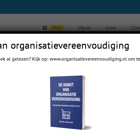
Miguel
Annie
Chlo
NIEUW
an organisatievereenvoudiging
ek al gelezen? Kijk op:
www.organisatievereenvoudiging.nl
om te
Home
Blogs van Chloé Yip Hei Delcour
Previous
Next
 mail papa even.