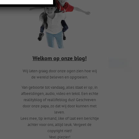
Welkom op onze blog!
Wij laten graag door onze ogen zien hoe wij
de wereld beleven en opgroeien.
Van geboorte tot vandaag, alles staat er op; in
afbeeldingen, audio, video en tekst. Een echte
realityblog of reallifeblog dus! Geschreven
door onze papa, zo dat wij door kunnen met
leven.
Lees mee, tip iemand, like of laat een berichtje
achter voor ons, altijd leuk. Vergeet de
copyright niet!
Veel plezier!