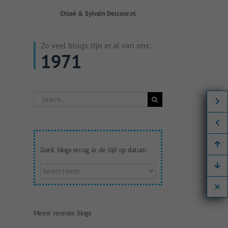
Chloé & Sylvain Delcour.nl
Zo veel blogs zijn er al van ons:
1971
Search
for:
Zoek blogs terug in de tijd op datum:
Zoek
blogs
terug
in
de
Meest recente blogs
tijd