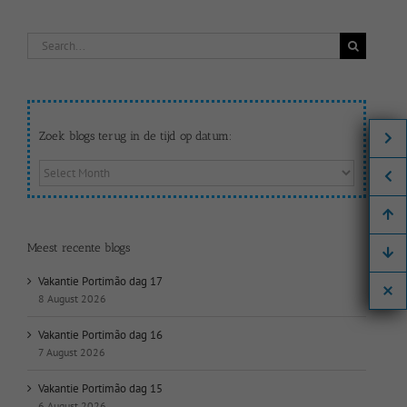
Search
for:
Zoek blogs terug in de tijd op datum:
Zoek
blogs
terug
in
de
Meest recente blogs
tijd
op
Vakantie Portimão dag 17
datum:
8 August 2026
Vakantie Portimão dag 16
7 August 2026
Vakantie Portimão dag 15
6 August 2026