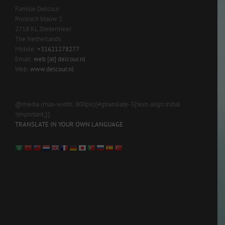
Familie Delcour
Pruisisch blauw 2
2718 KL Zoetermeer
The Netherlands
Mobile:
+31621278277
Email:
web [at] delcour.nl
Web:
www.delcour.nl
@media (max-width: 800px){#gtranslate-3{text-align:initial
!important;}}
TRANSLATE IN YOUR OWN LANGUAGE