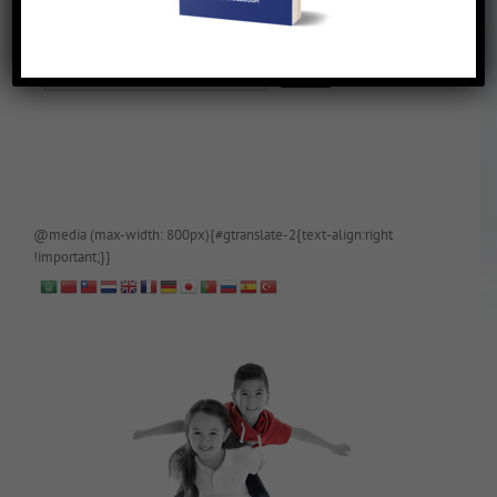
De blog is (tijdelijk) afgeschermd, als je toegang wilt, app of mail
papa even.
@media (max-width: 800px){#gtranslate-2{text-align:right
!important;}}