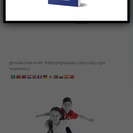
De blog is (tijdelijk) afgeschermd, als je toegang wilt, app of mail
papa even.
@media (max-width: 800px){#gtranslate-2{text-align:right
!important;}}