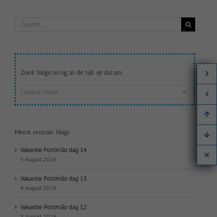
Search
for:
Zoek blogs terug in de tijd op datum:
Zoek
blogs
terug
in
de
Meest recente blogs
tijd
op
Vakantie Portimão dag 14
datum:
5 August 2026
Vakantie Portimão dag 13
4 August 2026
Vakantie Portimão dag 12
3 August 2026