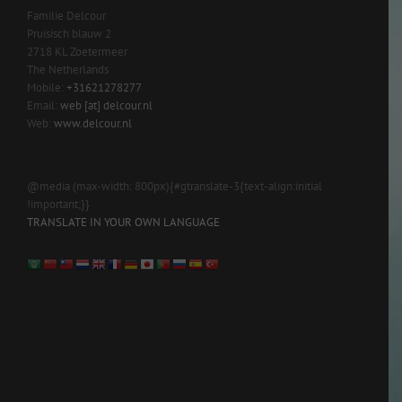
Familie Delcour
Pruisisch blauw 2
2718 KL Zoetermeer
The Netherlands
Mobile:
+31621278277
Email:
web [at] delcour.nl
Web:
www.delcour.nl
@media (max-width: 800px){#gtranslate-3{text-align:initial
!important;}}
TRANSLATE IN YOUR OWN LANGUAGE