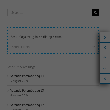
Search
for:
Zoek blogs terug in de tijd op datum:
Zoek
blogs
terug
in
de
Meest recente blogs
tijd
op
Vakantie Portimão dag 14
datum:
5 August 2026
Vakantie Portimão dag 13
4 August 2026
Vakantie Portimão dag 12
3 August 2026