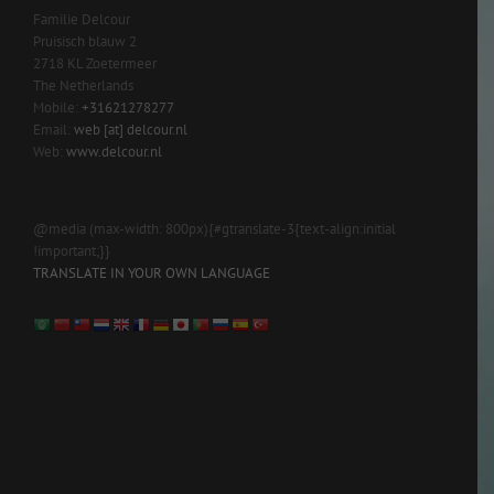
Familie Delcour
Pruisisch blauw 2
2718 KL Zoetermeer
The Netherlands
Mobile:
+31621278277
Email:
web [at] delcour.nl
Web:
www.delcour.nl
@media (max-width: 800px){#gtranslate-3{text-align:initial
!important;}}
TRANSLATE IN YOUR OWN LANGUAGE