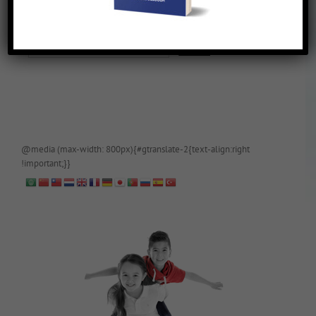
De blog is (tijdelijk) afgeschermd, als je toegang wilt, app of mail
papa even.
@media (max-width: 800px){#gtranslate-2{text-align:right
!important;}}