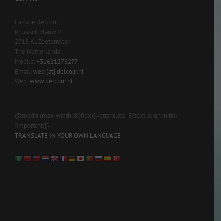
Familie Delcour
Pruisisch blauw 2
2718 KL Zoetermeer
The Netherlands
Mobile:
+31621278277
Email:
web [at] delcour.nl
Web:
www.delcour.nl
@media (max-width: 800px){#gtranslate-3{text-align:initial
!important;}}
TRANSLATE IN YOUR OWN LANGUAGE