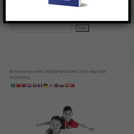
De blog is (tijdelijk) afgeschermd, als je toegang wilt, app of mail
papa even.
@media (max-width: 800px){#gtranslate-2{text-align:right
!important;}}