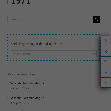
1971
Search
for:
Zoek blogs terug in de tijd op datum:
Zoek
blogs
terug
in
de
Meest recente blogs
tijd
op
Vakantie Portimão dag 14
datum:
5 August 2026
Vakantie Portimão dag 13
4 August 2026