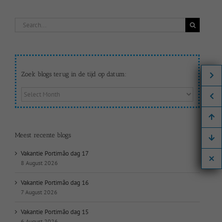
Search
for:
Zoek blogs terug in de tijd op datum:
Zoek
blogs
terug
in
de
Meest recente blogs
tijd
op
Vakantie Portimão dag 17
datum:
8 August 2026
Vakantie Portimão dag 16
7 August 2026
Vakantie Portimão dag 15
6 August 2026