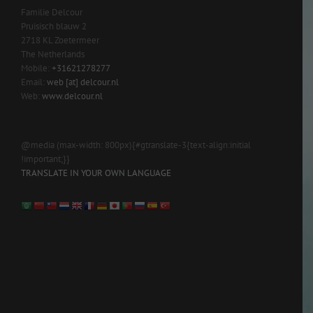
Familie Delcour
Pruisisch blauw 2
2718 KL Zoetermeer
The Netherlands
Mobile:
+31621278277
Email:
web [at] delcour.nl
Web:
www.delcour.nl
@media (max-width: 800px){#gtranslate-3{text-align:initial
!important;}}
TRANSLATE IN YOUR OWN LANGUAGE