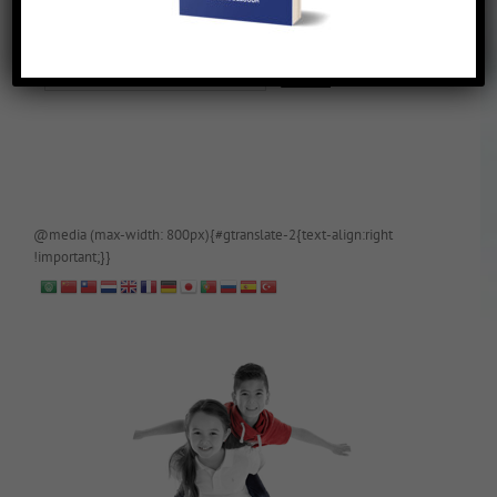
De blog is (tijdelijk) afgeschermd, als je toegang wilt, app of mail
papa even.
@media (max-width: 800px){#gtranslate-2{text-align:right
!important;}}