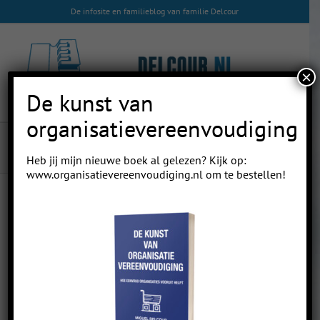
Skip
De infosite en familieblog van familie Delcour
to
content
×
De kunst van
organisatievereenvoudiging
Verjaardagsfeest
Heb jij mijn nieuwe boek al gelezen? Kijk op:
www.organisatievereenvoudiging.nl
om te bestellen!
Previous
Next
Verjaardagsfeest