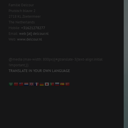
Familie Delcour
Pruisisch blauw 2
2718 KL Zoetermeer
The Netherlands
Mobile:
+31621278277
Email:
web [at] delcour.nl
Web:
www.delcour.nl
@media (max-width: 800px){#gtranslate-3{text-align:initial
!important;}}
TRANSLATE IN YOUR OWN LANGUAGE