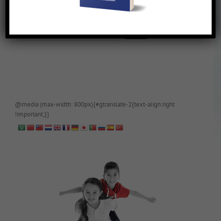
De blog is (tijdelijk) afgeschermd, als je toegang wilt, app of mail
papa even.
@media (max-width: 800px){#gtranslate-2{text-align:right
!important;}}