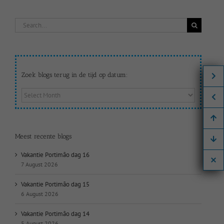
Search
for:
Zoek blogs terug in de tijd op datum:
Zoek
blogs
terug
in
de
Meest recente blogs
tijd
op
Vakantie Portimão dag 16
datum:
7 August 2026
Vakantie Portimão dag 15
6 August 2026
Vakantie Portimão dag 14
5 August 2026