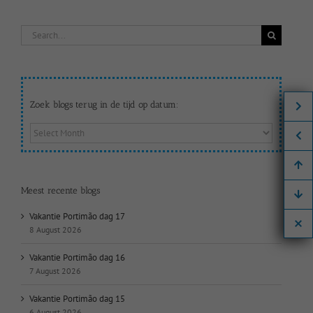
Search
for:
Zoek blogs terug in de tijd op datum:
Zoek
blogs
terug
in
de
Meest recente blogs
tijd
op
Vakantie Portimão dag 17
datum:
8 August 2026
Vakantie Portimão dag 16
7 August 2026
Vakantie Portimão dag 15
6 August 2026