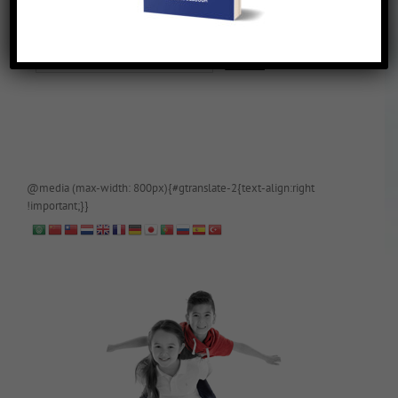
De blog is (tijdelijk) afgeschermd, als je toegang wilt, app of mail
papa even.
@media (max-width: 800px){#gtranslate-2{text-align:right
!important;}}