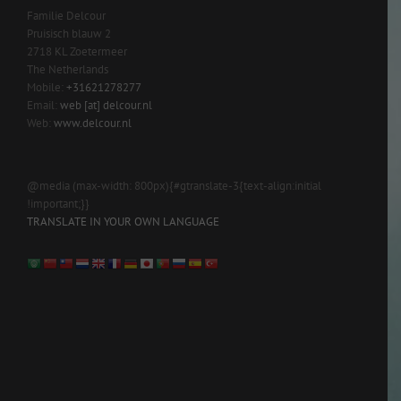
Familie Delcour
Pruisisch blauw 2
2718 KL Zoetermeer
The Netherlands
Mobile:
+31621278277
Email:
web [at] delcour.nl
Web:
www.delcour.nl
@media (max-width: 800px){#gtranslate-3{text-align:initial
!important;}}
TRANSLATE IN YOUR OWN LANGUAGE