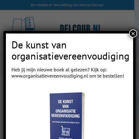
Skip
De infosite en familieblog van familie Delcour
to
content
×
De kunst van
organisatievereenvoudiging
Privé zwemles
Heb jij mijn nieuwe boek al gelezen? Kijk op:
www.organisatievereenvoudiging.nl
om te bestellen!
Previous
Next
Privé zwemles