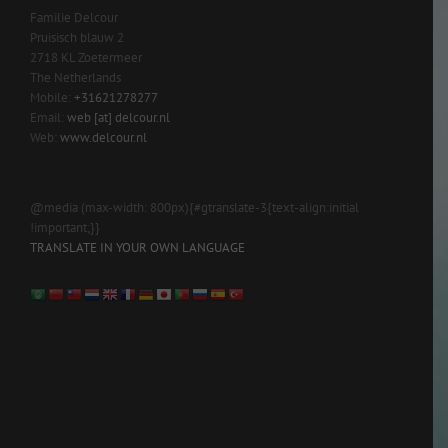
Familie Delcour
Pruisisch blauw 2
2718 KL Zoetermeer
The Netherlands
Mobile:
+31621278277
Email:
web [at] delcour.nl
Web:
www.delcour.nl
@media (max-width: 800px){#gtranslate-3{text-align:initial
!important;}}
TRANSLATE IN YOUR OWN LANGUAGE