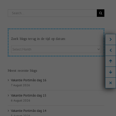
Search
for:
Zoek blogs terug in de tijd op datum:
Zoek
blogs
terug
in
de
Meest recente blogs
tijd
op
Vakantie Portimão dag 16
datum:
7 August 2026
Vakantie Portimão dag 15
6 August 2026
Vakantie Portimão dag 14
5 August 2026