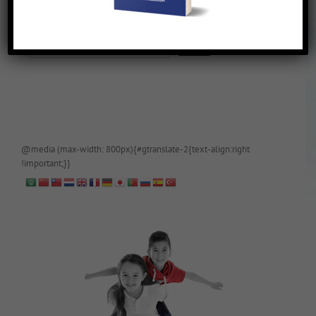
De blog is (tijdelijk) afgeschermd, als je toegang wilt, app of mail
papa even.
@media (max-width: 800px){#gtranslate-2{text-align:right
!important;}}