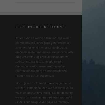
NIET-COMMERCIEEL EN RECLAME VRIJ
Als een van de weinige familieblogs, wordt
die van ons door onze papa geschreven. Tot
zover ons bekend is onze familieblog de
enige die niet-commercieel van opzet is. Alle
blogs en zelfs vlogs zijn vrij van (indirecte)
sponsoring, alle foto’s zijn onbewerkt
(behoudens tekst, samenstelling en het
blurren van anderen) en alle activiteiten
hebben we echt meegemaakt.
Mocht je merk of bedrijf toevallig genoemd
worden, achteraf houden we ons aanbevolen,
maar de blogs zijn volledig reallife en reality,
we gaan ons niet anders gedragen voor geld
(anders dan zakgeld van papa en mama ;o)