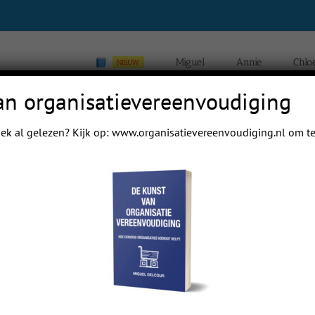
Miguel
Annie
Chlo
NIEUW
an organisatievereenvoudiging
ek al gelezen? Kijk op:
www.organisatievereenvoudiging.nl
om te
Home
Blogs van Ch
Previous
Next
 mail papa even.