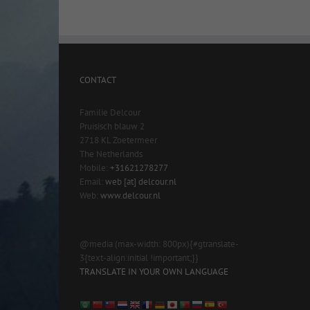
CONTACT
Familie Delcour
Pruisisch blauw 2
2718 KL Zoetermeer
The Netherlands
Mobile:
+31621278277
Email:
web [at] delcour.nl
Web:
www.delcour.nl
@media (max-width: 800px){#gtranslate-
3{text-align:initial !important;}}
TRANSLATE IN YOUR OWN LANGUAGE