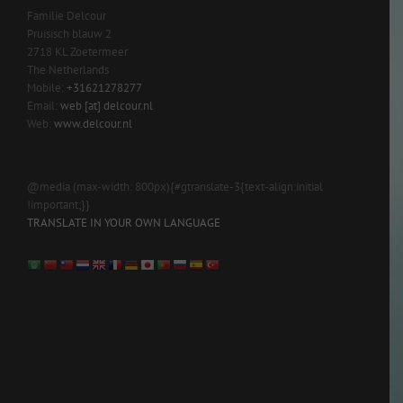
Familie Delcour
Pruisisch blauw 2
2718 KL Zoetermeer
The Netherlands
Mobile:
+31621278277
Email:
web [at] delcour.nl
Web:
www.delcour.nl
@media (max-width: 800px){#gtranslate-3{text-align:initial
!important;}}
TRANSLATE IN YOUR OWN LANGUAGE