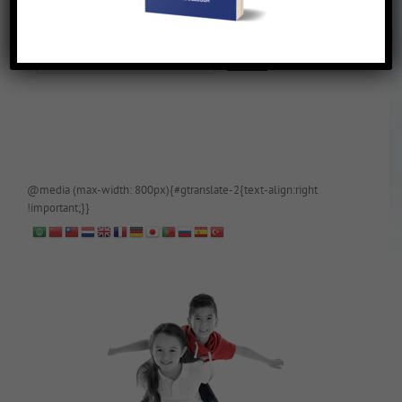
De blog is (tijdelijk) afgeschermd, als je toegang wilt, app of mail
papa even.
@media (max-width: 800px){#gtranslate-2{text-align:right
!important;}}