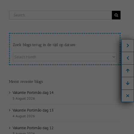
Search
for:
Zoek blogs terug in de tijd op datum:
Zoek
blogs
terug
in
de
Meest recente blogs
tijd
op
Vakantie Portimão dag 14
datum:
5 August 2026
Vakantie Portimão dag 13
4 August 2026
Vakantie Portimão dag 12
3 August 2026