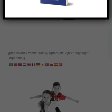
De blog is (tijdelijk) afgeschermd, als je toegang wilt, app of mail
papa even.
@media (max-width: 800px){#gtranslate-2{text-align:right
!important;}}