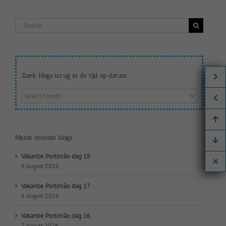
Search
for:
Zoek blogs terug in de tijd op datum:
Zoek
blogs
terug
in
de
Meest recente blogs
tijd
op
Vakantie Portimão dag 18
datum:
9 August 2026
Vakantie Portimão dag 17
8 August 2026
Vakantie Portimão dag 16
7 August 2026