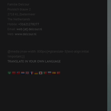
Familie Delcour
Pruisisch blauw 2
2718 KL Zoetermeer
The Netherlands
Mobile:
+31621278277
Email:
web [at] delcour.nl
Web:
www.delcour.nl
@media (max-width: 800px){#gtranslate-3{text-align:initial
!important;}}
TRANSLATE IN YOUR OWN LANGUAGE