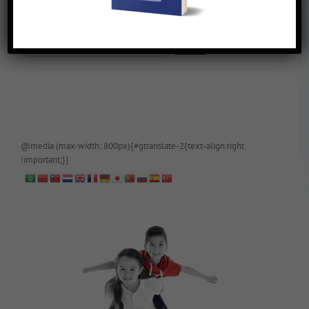
De blog is (tijdelijk) afgeschermd, als je toegang wilt, app of mail
papa even.
@media (max-width: 800px){#gtranslate-2{text-align:right
!important;}}