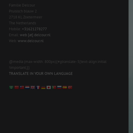
Familie Delcour
Pruisisch blauw 2
2718 KL Zoetermeer
The Netherlands
Mobile:
+31621278277
Email:
web [at] delcour.nl
Web:
www.delcour.nl
@media (max-width: 800px){#gtranslate-3{text-align:initial
!important;}}
TRANSLATE IN YOUR OWN LANGUAGE