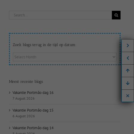
Search
for:
Zoek blogs terug in de tijd op datum:
Zoek
blogs
terug
in
de
Meest recente blogs
tijd
op
Vakantie Portimão dag 16
datum:
7 August 2026
Vakantie Portimão dag 15
6 August 2026
Vakantie Portimão dag 14
5 August 2026