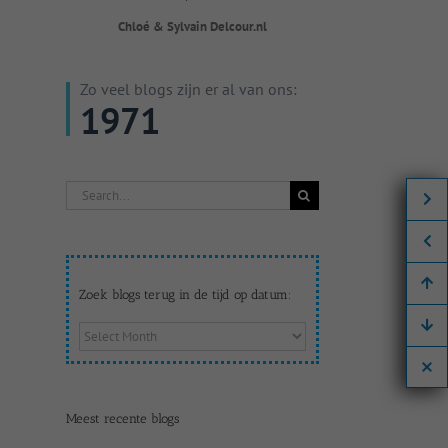
Chloé & Sylvain Delcour.nl
Zo veel blogs zijn er al van ons:
1971
Search
for:
Zoek blogs terug in de tijd op datum:
Zoek
blogs
terug
in
de
Meest recente blogs
tijd