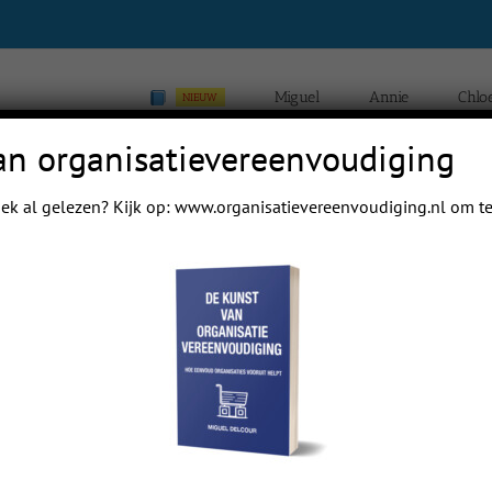
Miguel
Annie
Chlo
NIEUW
an organisatievereenvoudiging
ek al gelezen? Kijk op:
www.organisatievereenvoudiging.nl
om te
Home
Blogs van Chloé Yip Hei Delco
Previous
Next
 mail papa even.