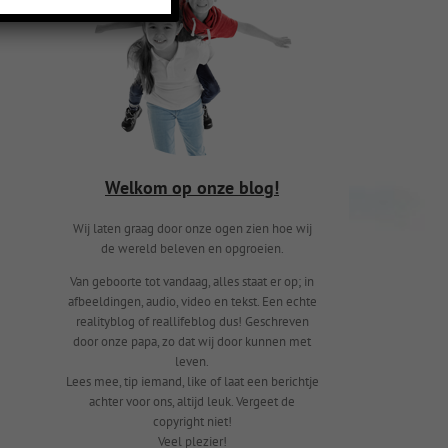
Welkom op onze blog!
Wij laten graag door onze ogen zien hoe wij
de wereld beleven en opgroeien.
Van geboorte tot vandaag, alles staat er op; in
afbeeldingen, audio, video en tekst. Een echte
realityblog of reallifeblog dus! Geschreven
door onze papa, zo dat wij door kunnen met
leven.
Lees mee, tip iemand, like of laat een berichtje
achter voor ons, altijd leuk. Vergeet de
copyright niet!
Veel plezier!