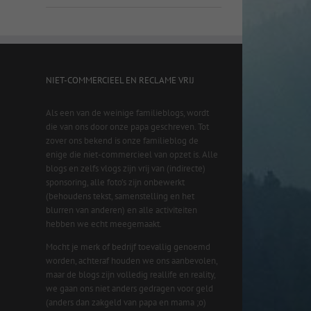
NIET-COMMERCIEEL EN RECLAME VRIJ
Als een van de weinige familieblogs, wordt
die van ons door onze papa geschreven. Tot
zover ons bekend is onze familieblog de
enige die niet-commercieel van opzet is. Alle
blogs en zelfs vlogs zijn vrij van (indirecte)
sponsoring, alle foto’s zijn onbewerkt
(behoudens tekst, samenstelling en het
blurren van anderen) en alle activiteiten
hebben we echt meegemaakt.
Mocht je merk of bedrijf toevallig genoemd
worden, achteraf houden we ons aanbevolen,
maar de blogs zijn volledig reallife en reality,
we gaan ons niet anders gedragen voor geld
(anders dan zakgeld van papa en mama ;o)