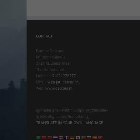
CONTACT
Familie Delcour
Pruisisch blauw 2
2718 KL Zoetermeer
The Netherlands
Mobile:
+31621278277
Email:
web [at] delcour.nl
Web:
www.delcour.nl
@media (max-width: 800px){#gtranslate-
3{text-align:initial !important;}}
TRANSLATE IN YOUR OWN LANGUAGE