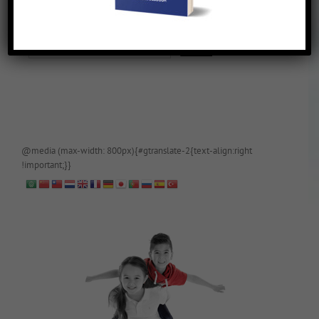
De blog is (tijdelijk) afgeschermd, als je toegang wilt, app of mail
papa even.
@media (max-width: 800px){#gtranslate-2{text-align:right
!important;}}