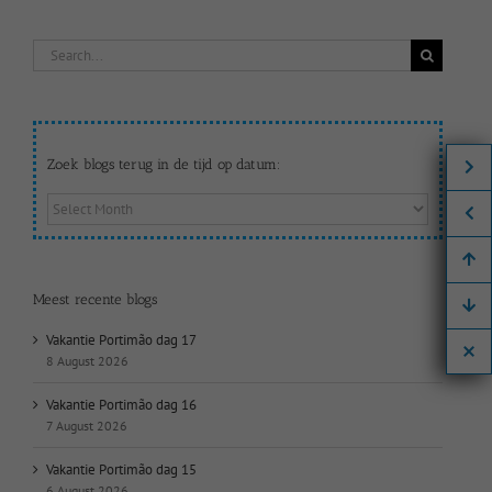
Search
for:
Zoek blogs terug in de tijd op datum:
Zoek
blogs
terug
in
de
Meest recente blogs
tijd
op
Vakantie Portimão dag 17
datum:
8 August 2026
Vakantie Portimão dag 16
7 August 2026
Vakantie Portimão dag 15
6 August 2026