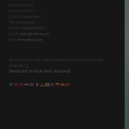
Familie Delcour
Pruisisch blauw 2
2718 KL Zoetermeer
The Netherlands
Mobile:
+31621278277
Email:
web [at] delcour.nl
Web:
www.delcour.nl
@media (max-width: 800px){#gtranslate-3{text-align:initial
!important;}}
TRANSLATE IN YOUR OWN LANGUAGE