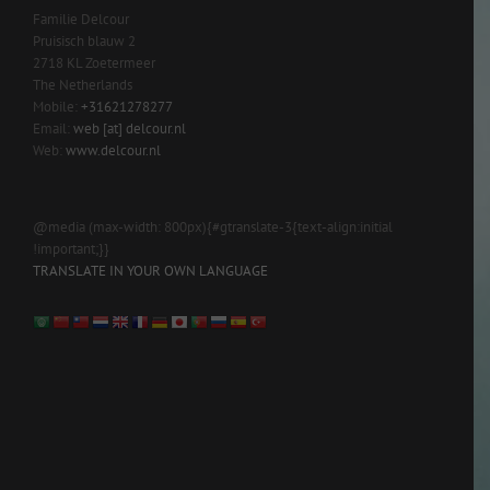
Familie Delcour
Pruisisch blauw 2
2718 KL Zoetermeer
The Netherlands
Mobile:
+31621278277
Email:
web [at] delcour.nl
Web:
www.delcour.nl
@media (max-width: 800px){#gtranslate-3{text-align:initial
!important;}}
TRANSLATE IN YOUR OWN LANGUAGE