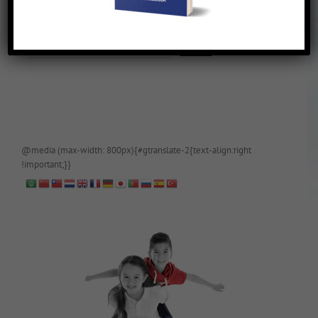
De blog is (tijdelijk) afgeschermd, als je toegang wilt, app of mail
papa even.
@media (max-width: 800px){#gtranslate-2{text-align:right
!important;}}