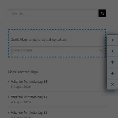
Search
for:
Zoek blogs terug in de tijd op datum:
Zoek
blogs
terug
in
de
Meest recente blogs
tijd
op
Vakantie Portimão dag 14
datum:
5 August 2026
Vakantie Portimão dag 13
4 August 2026
Vakantie Portimão dag 12
3 August 2026