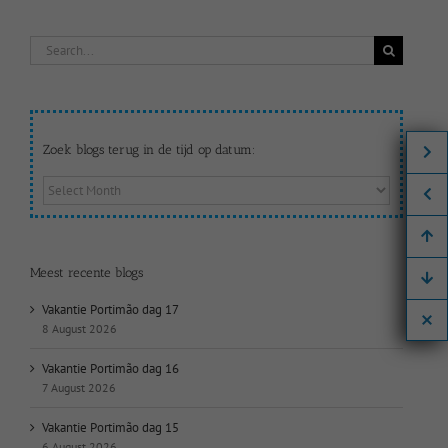
Search
for:
Zoek blogs terug in de tijd op datum:
Zoek
blogs
terug
in
de
Meest recente blogs
tijd
op
Vakantie Portimão dag 17
datum:
8 August 2026
Vakantie Portimão dag 16
7 August 2026
Vakantie Portimão dag 15
6 August 2026