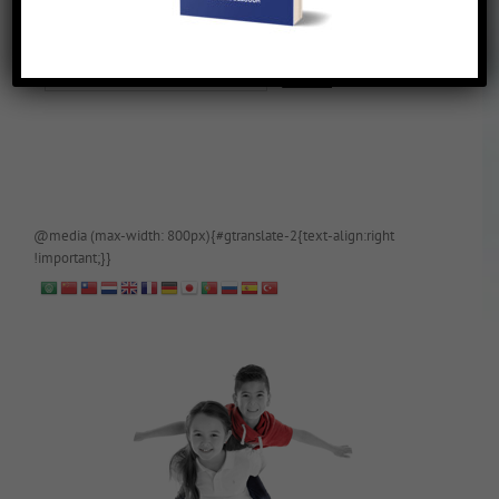
De blog is (tijdelijk) afgeschermd, als je toegang wilt, app of mail
papa even.
@media (max-width: 800px){#gtranslate-2{text-align:right
!important;}}