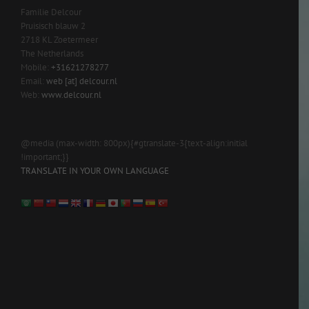
Familie Delcour
Pruisisch blauw 2
2718 KL Zoetermeer
The Netherlands
Mobile:
+31621278277
Email:
web [at] delcour.nl
Web:
www.delcour.nl
@media (max-width: 800px){#gtranslate-3{text-align:initial
!important;}}
TRANSLATE IN YOUR OWN LANGUAGE