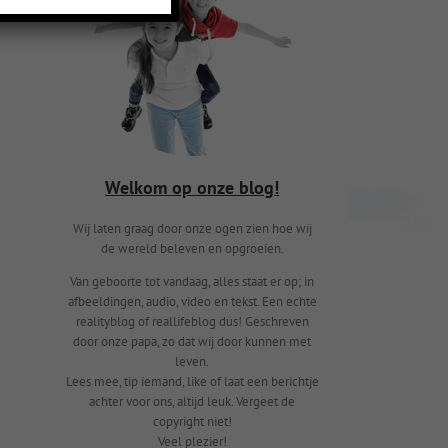
Welkom op onze blog!
Wij laten graag door onze ogen zien hoe wij
de wereld beleven en opgroeien.
Van geboorte tot vandaag, alles staat er op; in
afbeeldingen, audio, video en tekst. Een echte
realityblog of reallifeblog dus! Geschreven
door onze papa, zo dat wij door kunnen met
leven.
Lees mee, tip iemand, like of laat een berichtje
achter voor ons, altijd leuk. Vergeet de
copyright niet!
Veel plezier!