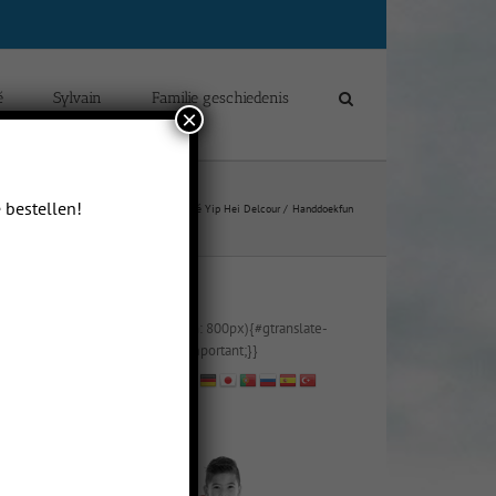
é
Sylvain
Familie geschiedenis
×
 bestellen!
Home
Blogs van Chloé Yip Hei Delcour
Handdoekfun
@media (max-width: 800px){#gtranslate-
2{text-align:right !important;}}