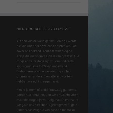
NIET-COMMERCIEEL EN RECLAME VRIJ
Als een van de weinige familieblogs, wordt
die van ons door onze papa geschreven. Tot
zover ons bekend is onze familieblog de
enige die niet-commercieel van opzet is. Alle
blogs en zelfs vlogs zijn vrij van (indirecte)
sponsoring, alle foto’s zijn onbewerkt
(behoudens tekst, samenstelling en het
blurren van anderen) en alle activiteiten
hebben we echt meegemaakt.
Mocht je merk of bedrijf toevallig genoemd
worden, achteraf houden we ons aanbevolen,
maar de blogs zijn volledig reallife en reality,
we gaan ons niet anders gedragen voor geld
(anders dan zakgeld van papa en mama ;o)