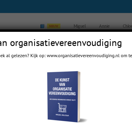
Miguel
Annie
Chlo
NIEUW
an organisatievereenvoudiging
ek al gelezen? Kijk op:
www.organisatievereenvoudiging.nl
om te
Previous
Next
 mail papa even.