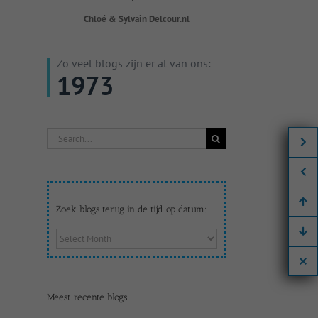
Chloé & Sylvain Delcour.nl
Zo veel blogs zijn er al van ons:
1973
Search
for:
Zoek blogs terug in de tijd op datum:
Zoek
blogs
terug
in
de
Meest recente blogs
tijd