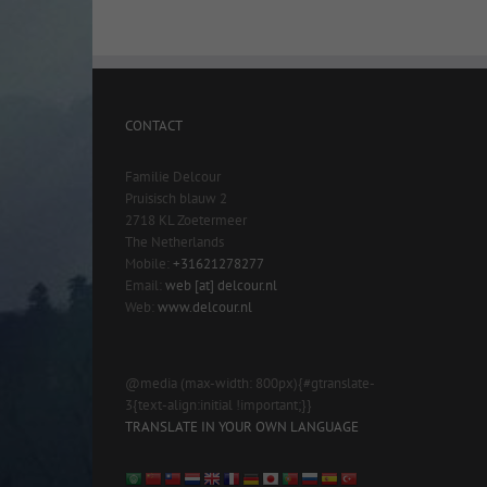
CONTACT
Familie Delcour
Pruisisch blauw 2
2718 KL Zoetermeer
The Netherlands
Mobile:
+31621278277
Email:
web [at] delcour.nl
Web:
www.delcour.nl
@media (max-width: 800px){#gtranslate-
3{text-align:initial !important;}}
TRANSLATE IN YOUR OWN LANGUAGE