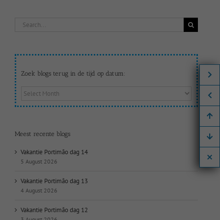
Search
for:
Zoek blogs terug in de tijd op datum:
Zoek
blogs
terug
in
de
Meest recente blogs
tijd
op
Vakantie Portimão dag 14
datum:
5 August 2026
Vakantie Portimão dag 13
4 August 2026
Vakantie Portimão dag 12
3 August 2026