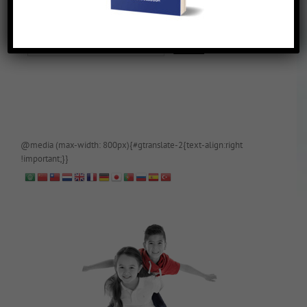
De blog is (tijdelijk) afgeschermd, als je toegang wilt, app of mail
papa even.
@media (max-width: 800px){#gtranslate-2{text-align:right
!important;}}