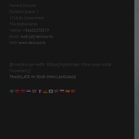
Familie Delcour
Pruisisch blauw 2
2718 KL Zoetermeer
The Netherlands
Mobile:
+31621278277
Email:
web [at] delcour.nl
Web:
www.delcour.nl
@media (max-width: 800px){#gtranslate-3{text-align:initial
!important;}}
TRANSLATE IN YOUR OWN LANGUAGE