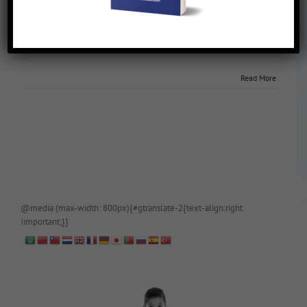
Chinees bij de notaris
July 2nd, 2015
|
Enter your password to view comments.
[This is password-protected.]
Read More
@media (max-width: 800px){#gtranslate-2{text-align:right
!important;}}