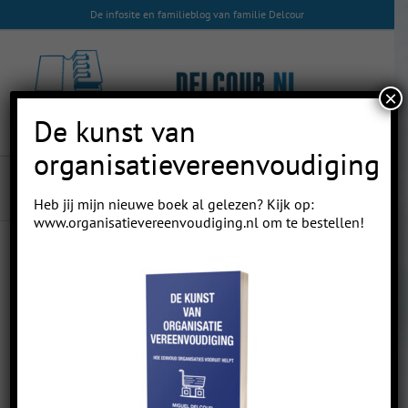
Skip
De infosite en familieblog van familie Delcour
to
content
×
De kunst van
organisatievereenvoudiging
karakters
Heb jij mijn nieuwe boek al gelezen? Kijk op:
www.organisatievereenvoudiging.nl
om te bestellen!
2
07, 2015