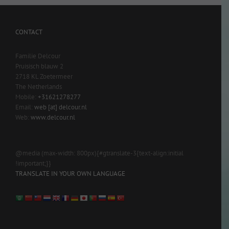
CONTACT
Familie Delcour
Pruisisch blauw 2
2718 KL Zoetermeer
The Netherlands
Mobile:
+31621278277
Email:
web [at] delcour.nl
Web:
www.delcour.nl
@media (max-width: 800px){#gtranslate-3{text-align:initial
!important;}}
TRANSLATE IN YOUR OWN LANGUAGE