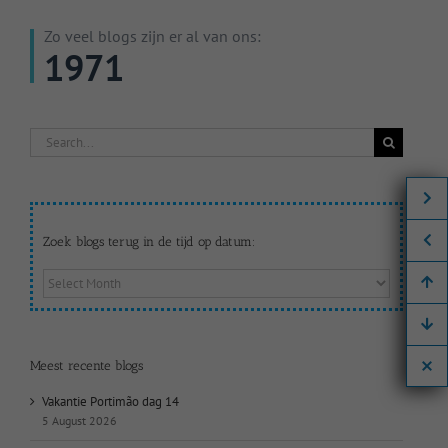
Zo veel blogs zijn er al van ons:
1971
Search
for:
Zoek blogs terug in de tijd op datum:
Zoek
blogs
terug
in
de
Meest recente blogs
tijd
op
Vakantie Portimão dag 14
datum:
5 August 2026