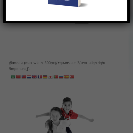
De blog is (tijdelijk) afgeschermd, als je toegang wilt, app of mail
papa even.
@media (max-width: 800px){#gtranslate-2{text-align:right
!important;}}