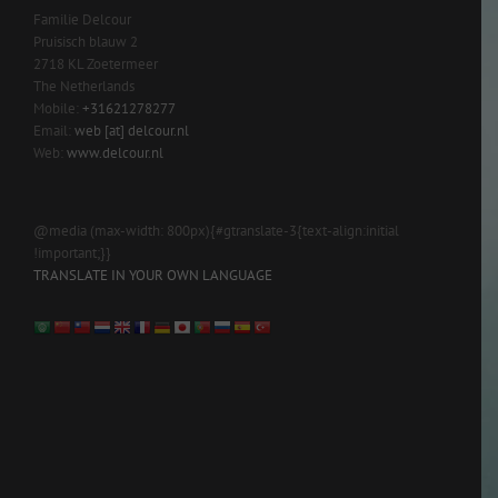
Familie Delcour
Pruisisch blauw 2
2718 KL Zoetermeer
The Netherlands
Mobile:
+31621278277
Email:
web [at] delcour.nl
Web:
www.delcour.nl
@media (max-width: 800px){#gtranslate-3{text-align:initial
!important;}}
TRANSLATE IN YOUR OWN LANGUAGE