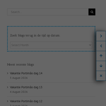
Search
for:
Zoek blogs terug in de tijd op datum:
Zoek
blogs
terug
in
de
Meest recente blogs
tijd
op
Vakantie Portimão dag 14
datum:
5 August 2026
Vakantie Portimão dag 13
4 August 2026
Vakantie Portimão dag 12
3 August 2026