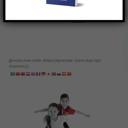
De blog is (tijdelijk) afgeschermd, als je toegang wilt, app of mail
papa even.
@media (max-width: 800px){#gtranslate-2{text-align:right
!important;}}