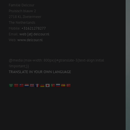
Familie Delcour
Pruisisch blauw 2
2718 KL Zoetermeer
The Netherlands
Mobile:
+31621278277
Email:
web [at] delcour.nl
Web:
www.delcour.nl
@media (max-width: 800px){#gtranslate-3{text-align:initial
!important;}}
TRANSLATE IN YOUR OWN LANGUAGE