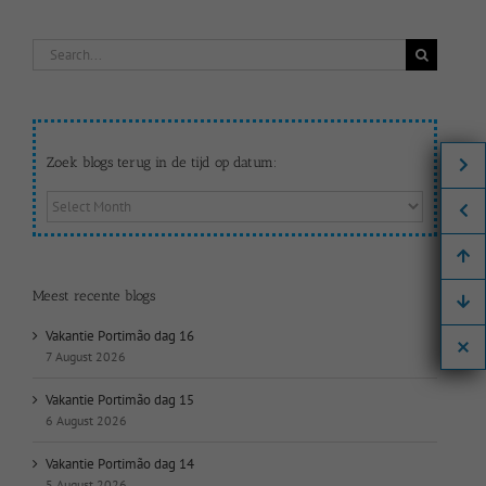
Search
for:
Zoek blogs terug in de tijd op datum:
Zoek
blogs
terug
in
de
Meest recente blogs
tijd
op
Vakantie Portimão dag 16
datum:
7 August 2026
Vakantie Portimão dag 15
6 August 2026
Vakantie Portimão dag 14
5 August 2026