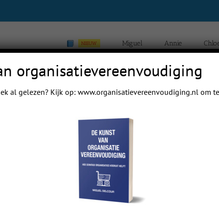
Miguel
Annie
Chlo
NIEUW
an organisatievereenvoudiging
ek al gelezen? Kijk op:
www.organisatievereenvoudiging.nl
om te
Previous
Next
 mail papa even.