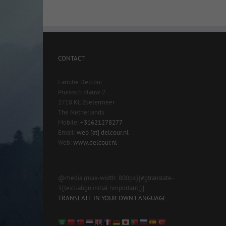
CONTACT
Familie Delcour
Pruisisch blauw 2
2718 KL Zoetermeer
The Netherlands
Mobile:
+31621278277
Email:
web [at] delcour.nl
Web:
www.delcour.nl
@media (max-width: 800px){#gtranslate-
3{text-align:initial !important;}}
TRANSLATE IN YOUR OWN LANGUAGE