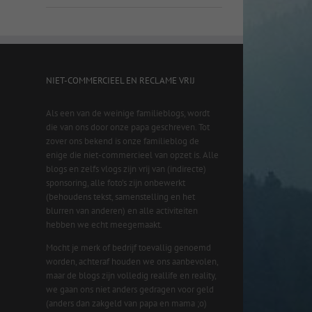
NIET-COMMERCIEEL EN RECLAME VRIJ
Als een van de weinige familieblogs, wordt
die van ons door onze papa geschreven. Tot
zover ons bekend is onze familieblog de
enige die niet-commercieel van opzet is. Alle
blogs en zelfs vlogs zijn vrij van (indirecte)
sponsoring, alle foto’s zijn onbewerkt
(behoudens tekst, samenstelling en het
blurren van anderen) en alle activiteiten
hebben we echt meegemaakt.
Mocht je merk of bedrijf toevallig genoemd
worden, achteraf houden we ons aanbevolen,
maar de blogs zijn volledig reallife en reality,
we gaan ons niet anders gedragen voor geld
(anders dan zakgeld van papa en mama ;o)