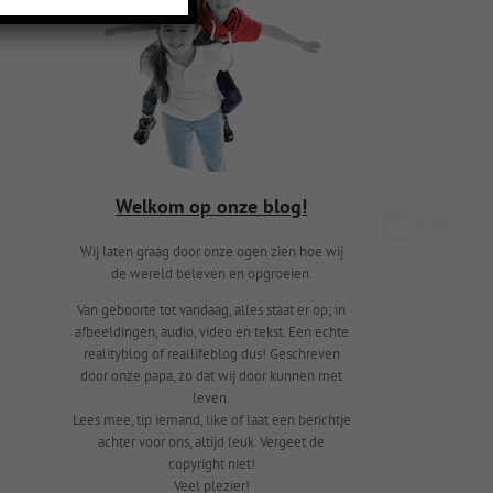
Welkom op onze blog!
Wij laten graag door onze ogen zien hoe wij
de wereld beleven en opgroeien.
Van geboorte tot vandaag, alles staat er op; in
afbeeldingen, audio, video en tekst. Een echte
realityblog of reallifeblog dus! Geschreven
door onze papa, zo dat wij door kunnen met
leven.
Lees mee, tip iemand, like of laat een berichtje
achter voor ons, altijd leuk. Vergeet de
copyright niet!
Veel plezier!