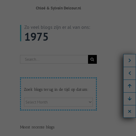
Chloé & Sylvain Delcour.nl
Zo veel blogs zijn er al van ons:
1975
Search
for:
Zoek blogs terug in de tijd op datum:
Zoek
blogs
terug
in
de
Meest recente blogs
tijd