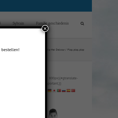
é
Sylvain
Familie geschiedenis
×
 bestellen!
Home
Blogs van Chloé Yip Hei Delcour
Plop, plop, plop
@media (max-width: 800px){#gtranslate-
2{text-align:right !important;}}