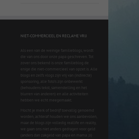
NIET-COMMERCIEEL EN RECLAME VRIJ
Als een van de weinige familieblogs, wordt
die van ons door onze papa geschreven. Tot
zover ons bekend is onze familieblog de
enige die niet-commercieel van opzet is. Alle
blogs en zelfs vlogs zijn vrij van (indirecte)
sponsoring, alle foto’s zijn onbewerkt
(behoudens tekst, samenstelling en het
blurren van anderen) en alle activiteiten
hebben we echt meegemaakt.
Mocht je merk of bedrijf toevallig genoemd
worden, achteraf houden we ons aanbevolen,
maar de blogs zijn volledig reallife en reality,
we gaan ons niet anders gedragen voor geld
(anders dan zakgeld van papa en mama ;o)