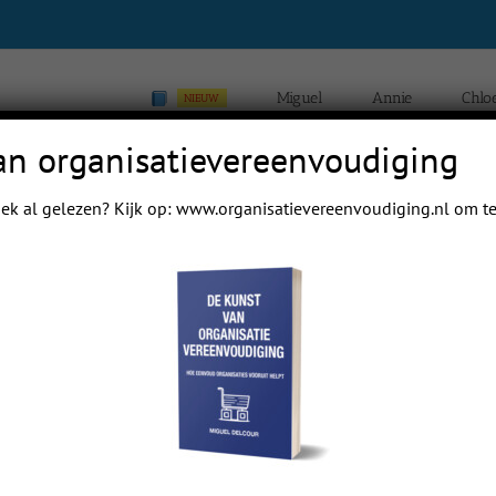
Miguel
Annie
Chlo
NIEUW
an organisatievereenvoudiging
ek al gelezen? Kijk op:
www.organisatievereenvoudiging.nl
om te
Previous
Next
 mail papa even.