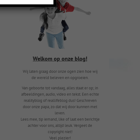
Welkom op onze blog!
Wij laten graag door onze ogen zien hoe wij
de wereld beleven en opgroeien.
Van geboorte tot vandaag, alles staat er op; in
afbeeldingen, audio, video en tekst. Een echte
realityblog of reallifeblog dus! Geschreven
door onze papa, zo dat wij door kunnen met
leven.
Lees mee, tip iemand, like of laat een berichtje
achter voor ons, altijd leuk. Vergeet de
copyright niet!
Veel plezier!