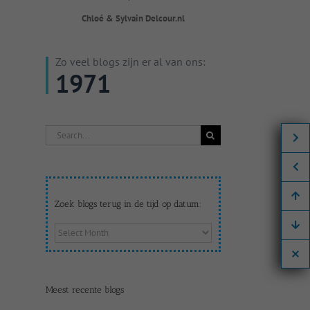
Chloé & Sylvain Delcour.nl
Zo veel blogs zijn er al van ons:
1971
Search
for:
Zoek blogs terug in de tijd op datum:
Zoek
blogs
terug
in
de
Meest recente blogs
tijd