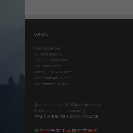
CONTACT
Familie Delcour
Pruisisch blauw 2
2718 KL Zoetermeer
The Netherlands
Mobile:
+31621278277
Email:
web [at] delcour.nl
Web:
www.delcour.nl
@media (max-width: 800px){#gtranslate-
3{text-align:initial !important;}}
TRANSLATE IN YOUR OWN LANGUAGE