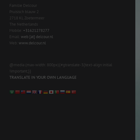
Familie Delcour
Pruisisch blauw 2
2718 KL Zoetermeer
The Netherlands
Mobile:
+31621278277
Email:
web [at] delcour.nl
Web:
www.delcour.nl
@media (max-width: 800px){#gtranslate-3{text-align:initial
!important;}}
TRANSLATE IN YOUR OWN LANGUAGE