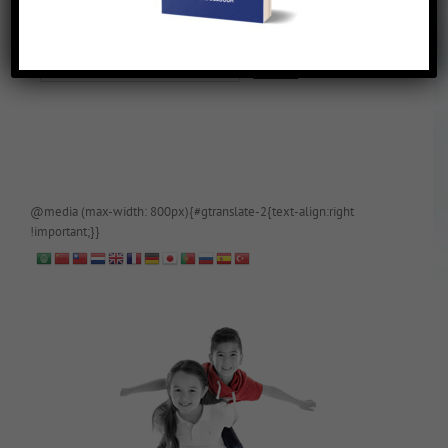
De blog is (tijdelijk) afgeschermd, als je toegang wilt, app of mail
papa even.
@media (max-width: 800px){#gtranslate-2{text-align:right
!important;}}