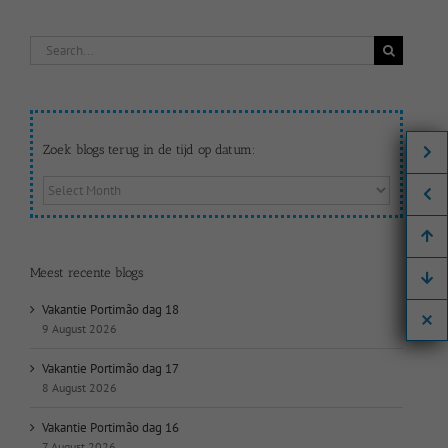
Search
for:
Zoek blogs terug in de tijd op datum:
Zoek
blogs
terug
in
de
Meest recente blogs
tijd
op
Vakantie Portimão dag 18
datum:
9 August 2026
Vakantie Portimão dag 17
8 August 2026
Vakantie Portimão dag 16
7 August 2026