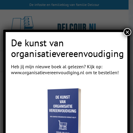
Skip
De infosite en familieblog van familie Delcour
to
content
×
De kunst van
organisatievereenvoudiging
Spoken
Heb jij mijn nieuwe boek al gelezen? Kijk op:
www.organisatievereenvoudiging.nl
om te bestellen!
Previous
Next
Spoken