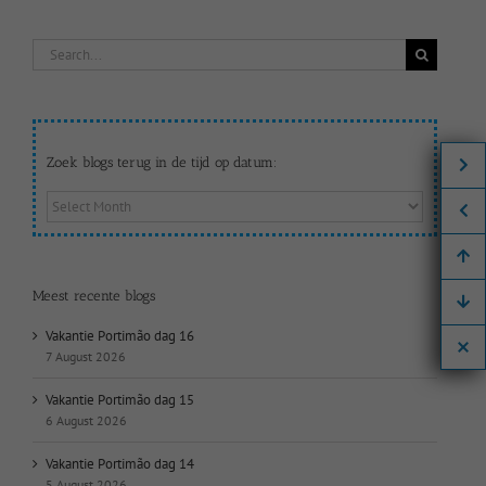
Search
for:
Zoek blogs terug in de tijd op datum:
Zoek
blogs
terug
in
de
Meest recente blogs
tijd
op
Vakantie Portimão dag 16
datum:
7 August 2026
Vakantie Portimão dag 15
6 August 2026
Vakantie Portimão dag 14
5 August 2026