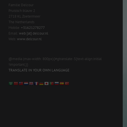
Familie Delcour
Pruisisch blauw 2
2718 KL Zoetermeer
The Netherlands
Mobile:
+31621278277
Email:
web [at] delcour.nl
Web:
www.delcour.nl
@media (max-width: 800px){#gtranslate-3{text-align:initial
!important;}}
TRANSLATE IN YOUR OWN LANGUAGE