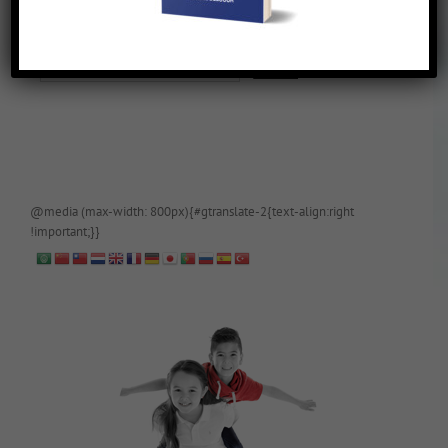
De blog is (tijdelijk) afgeschermd, als je toegang wilt, app of mail
papa even.
@media (max-width: 800px){#gtranslate-2{text-align:right
!important;}}