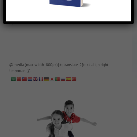
De blog is (tijdelijk) afgeschermd, als je toegang wilt, app of mail
papa even.
@media (max-width: 800px){#gtranslate-2{text-align:right
!important;}}