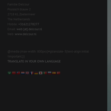
Familie Delcour
Pruisisch blauw 2
2718 KL Zoetermeer
The Netherlands
Mobile:
+31621278277
Email:
web [at] delcour.nl
Web:
www.delcour.nl
@media (max-width: 800px){#gtranslate-3{text-align:initial
!important;}}
TRANSLATE IN YOUR OWN LANGUAGE