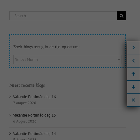
Search
for:
Zoek blogs terug in de tijd op datum:
Zoek
blogs
terug
in
de
Meest recente blogs
tijd
op
Vakantie Portimão dag 16
datum:
7 August 2026
Vakantie Portimão dag 15
6 August 2026
Vakantie Portimão dag 14
5 August 2026