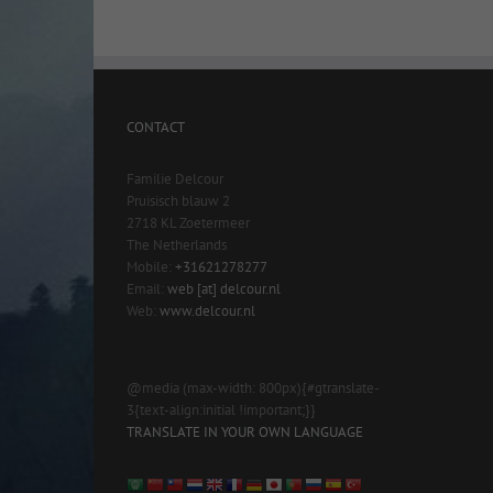
CONTACT
Familie Delcour
Pruisisch blauw 2
2718 KL Zoetermeer
The Netherlands
Mobile:
+31621278277
Email:
web [at] delcour.nl
Web:
www.delcour.nl
@media (max-width: 800px){#gtranslate-
3{text-align:initial !important;}}
TRANSLATE IN YOUR OWN LANGUAGE