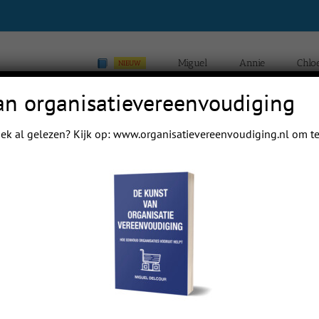
Miguel
Annie
Chlo
NIEUW
an organisatievereenvoudiging
ek al gelezen? Kijk op:
www.organisatievereenvoudiging.nl
om te
Previous
Next
 mail papa even.