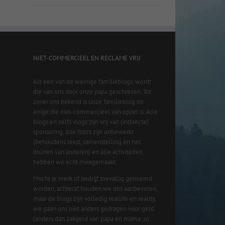
NIET-COMMERCIEEL EN RECLAME VRIJ
Als een van de weinige familieblogs, wordt
die van ons door onze papa geschreven. Tot
zover ons bekend is onze familieblog de
enige die niet-commercieel van opzet is. Alle
blogs en zelfs vlogs zijn vrij van (indirecte)
sponsoring, alle foto’s zijn onbewerkt
(behoudens tekst, samenstelling en het
blurren van anderen) en alle activiteiten
hebben we echt meegemaakt.
Mocht je merk of bedrijf toevallig genoemd
worden, achteraf houden we ons aanbevolen,
maar de blogs zijn volledig reallife en reality,
we gaan ons niet anders gedragen voor geld
(anders dan zakgeld van papa en mama ;o)