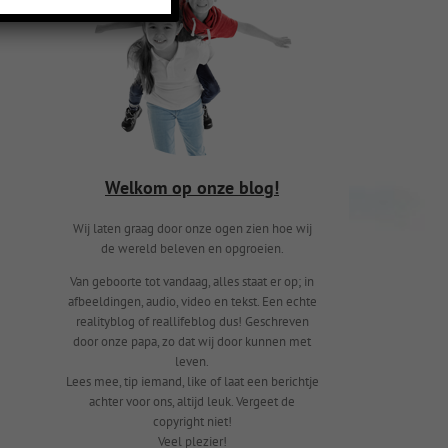
Welkom op onze blog!
Wij laten graag door onze ogen zien hoe wij
de wereld beleven en opgroeien.
Van geboorte tot vandaag, alles staat er op; in
afbeeldingen, audio, video en tekst. Een echte
realityblog of reallifeblog dus! Geschreven
door onze papa, zo dat wij door kunnen met
leven.
Lees mee, tip iemand, like of laat een berichtje
achter voor ons, altijd leuk. Vergeet de
copyright niet!
Veel plezier!