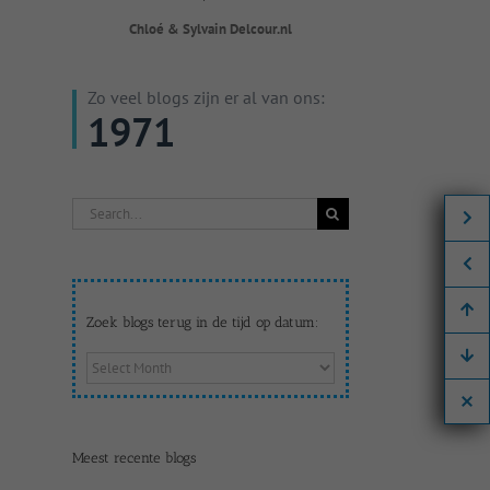
Chloé & Sylvain Delcour.nl
Zo veel blogs zijn er al van ons:
1971
Search
for:
Zoek blogs terug in de tijd op datum:
Zoek
blogs
terug
in
de
Meest recente blogs
tijd