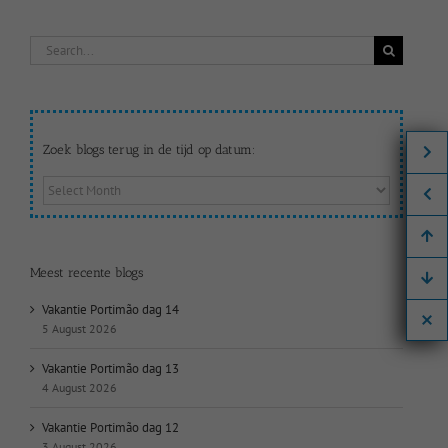
Search
for:
Zoek blogs terug in de tijd op datum:
Zoek
blogs
terug
in
de
Meest recente blogs
tijd
op
Vakantie Portimão dag 14
datum:
5 August 2026
Vakantie Portimão dag 13
4 August 2026
Vakantie Portimão dag 12
3 August 2026