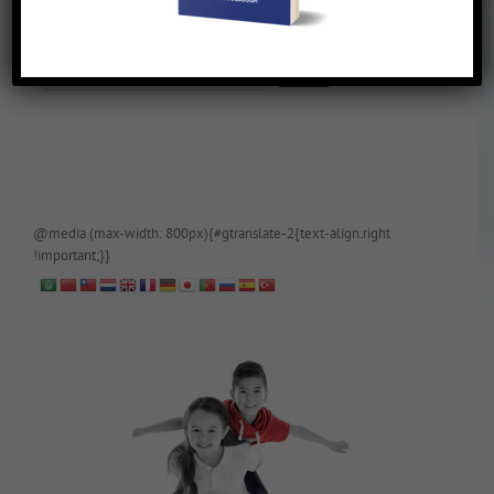
De blog is (tijdelijk) afgeschermd, als je toegang wilt, app of mail
papa even.
@media (max-width: 800px){#gtranslate-2{text-align:right
!important;}}