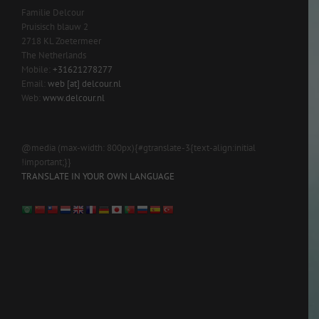
Familie Delcour
Pruisisch blauw 2
2718 KL Zoetermeer
The Netherlands
Mobile:
+31621278277
Email:
web [at] delcour.nl
Web:
www.delcour.nl
@media (max-width: 800px){#gtranslate-3{text-align:initial
!important;}}
TRANSLATE IN YOUR OWN LANGUAGE