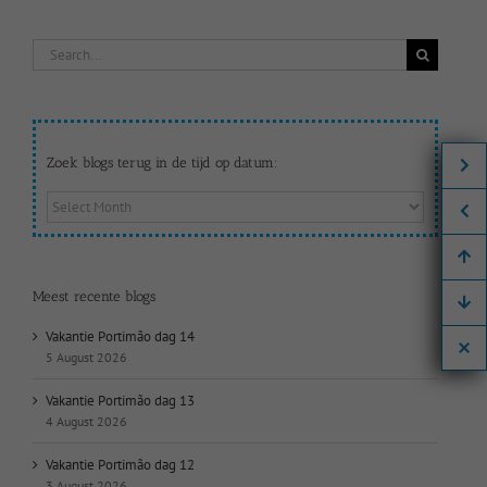
Search
for:
Zoek blogs terug in de tijd op datum:
Zoek
blogs
terug
in
de
Meest recente blogs
tijd
op
Vakantie Portimão dag 14
datum:
5 August 2026
Vakantie Portimão dag 13
4 August 2026
Vakantie Portimão dag 12
3 August 2026