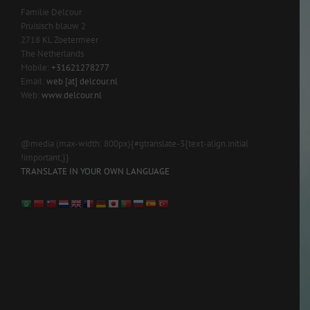
Familie Delcour
Pruisisch blauw 2
2718 KL Zoetermeer
The Netherlands
Mobile:
+31621278277
Email:
web [at] delcour.nl
Web:
www.delcour.nl
@media (max-width: 800px){#gtranslate-3{text-align:initial
!important;}}
TRANSLATE IN YOUR OWN LANGUAGE