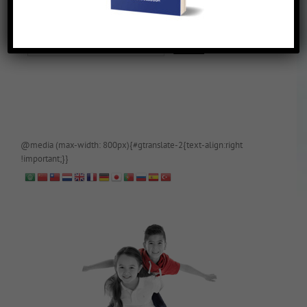
De blog is (tijdelijk) afgeschermd, als je toegang wilt, app of mail
papa even.
@media (max-width: 800px){#gtranslate-2{text-align:right
!important;}}